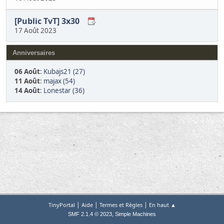
[Public TvT] 3x30
17 Août 2023
Anniversaires
06 Août
:
Kubajs21 (27)
11 Août
:
majax (54)
14 Août
:
Lonestar (36)
|
|
|
TinyPortal
Aide
Termes et Règles
En haut ▲
,
SMF 2.1.4 © 2023
Simple Machines