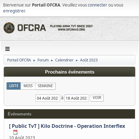
Bienvenue sur
Portail OFCRA
. Veuillez vous
connecter
ou vous
enregistrer
.
Portail OFCRA
Forum
Calendrier
Août 2023
►
►
►
Prochains événements
LISTE
MOIS
SEMAINE
à
Événements
[ Public TvT ] Kilo Doctrine - Operation Interflex
10 Août 2023