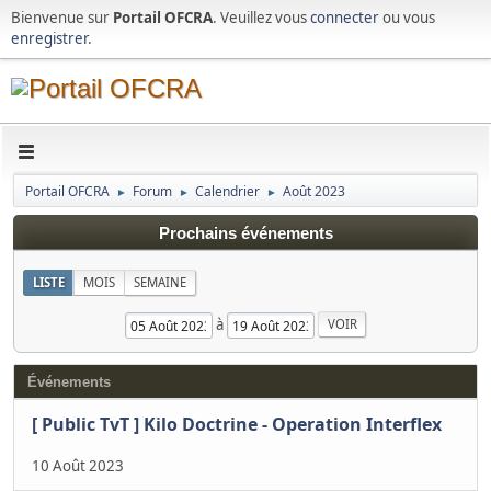
Bienvenue sur
Portail OFCRA
. Veuillez vous
connecter
ou vous
enregistrer
.
Portail OFCRA
Forum
Calendrier
Août 2023
►
►
►
Prochains événements
LISTE
MOIS
SEMAINE
à
Événements
[ Public TvT ] Kilo Doctrine - Operation Interflex
10 Août 2023