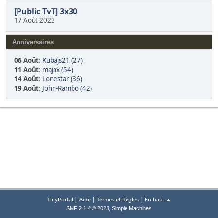
[Public TvT] 3x30
17 Août 2023
Anniversaires
06 Août
:
Kubajs21 (27)
11 Août
:
majax (54)
14 Août
:
Lonestar (36)
19 Août
:
John-Rambo (42)
|
|
|
TinyPortal
Aide
Termes et Règles
En haut ▲
,
SMF 2.1.4 © 2023
Simple Machines