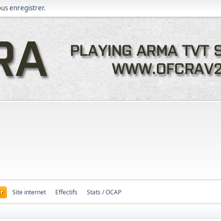
ous
enregistrer
.
r
Site internet
Effectifs
Stats / OCAP