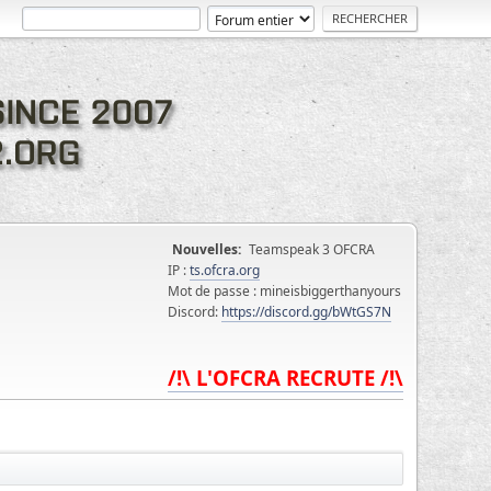
Nouvelles:
Teamspeak 3 OFCRA
IP :
ts.ofcra.org
Mot de passe : mineisbiggerthanyours
Discord:
https://discord.gg/bWtGS7N
/!\ L'OFCRA RECRUTE /!\