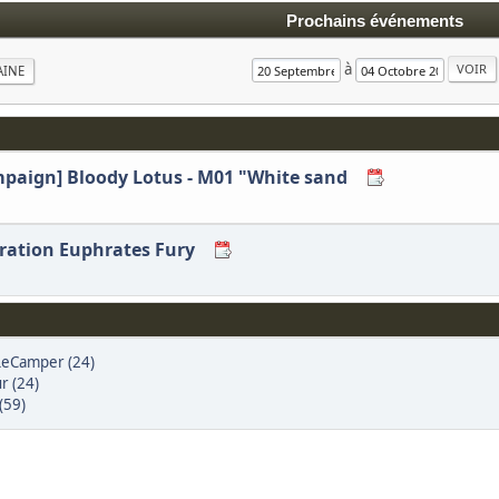
Prochains événements
à
AINE
ampaign] Bloody Lotus - M01 "White sand
eration Euphrates Fury
eCamper (24)
r (24)
(59)