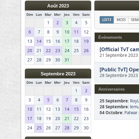
Août 2023
Dim
Lun
Mar
Mer
Jeu
Ven
Sam
LISTE
MOIS
SEM
1
2
3
4
5
6
7
8
9
10
11
12
Événements
13
14
15
16
17
18
19
[Official TvT c
20
21
22
23
24
25
26
21 Septembre 2023
27
28
29
30
31
[Public TvT] Op
Septembre 2023
28 Septembre 2023
Dim
Lun
Mar
Mer
Jeu
Ven
Sam
Anniversaires
1
2
3
4
5
6
7
8
9
25 Septembre
:
RoyL
28 Septembre
:
lemu
10
11
12
13
14
15
16
04 Octobre
:
Patwar 
17
18
19
20
21
22
23
24
25
26
27
28
29
30