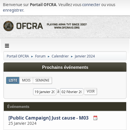
Bienvenue sur
Portail OFCRA
. Veuillez vous
connecter
ou vous
enregistrer
.
Portail OFCRA
Forum
Calendrier
Janvier 2024
►
►
►
Prochains événements
LISTE
MOIS
SEMAINE
à
Événements
[Public Campaign] Just cause - M03
25 Janvier 2024