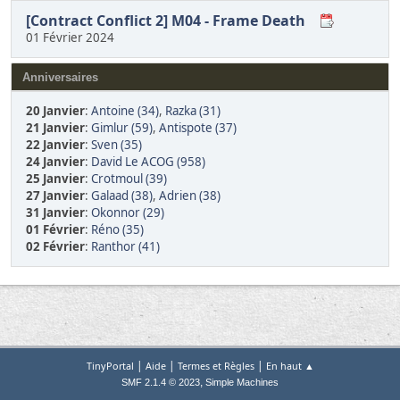
[Contract Conflict 2] M04 - Frame Death
01 Février 2024
Anniversaires
20 Janvier
:
Antoine (34)
,
Razka (31)
21 Janvier
:
Gimlur (59)
,
Antispote (37)
22 Janvier
:
Sven (35)
24 Janvier
:
David Le ACOG (958)
25 Janvier
:
Crotmoul (39)
27 Janvier
:
Galaad (38)
,
Adrien (38)
31 Janvier
:
Okonnor (29)
01 Février
:
Réno (35)
02 Février
:
Ranthor (41)
|
|
|
TinyPortal
Aide
Termes et Règles
En haut ▲
,
SMF 2.1.4 © 2023
Simple Machines