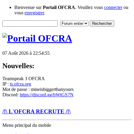
Bienvenue sur
Portail OFCRA
. Veuillez vous
connecter
ou
vous
enregistrer
.
07 Août 2026 à 22:54:55
Nouvelles:
Teamspeak 3 OFCRA
IP :
ts.ofcra.org
Mot de passe : mineisbiggerthanyours
Discord:
https://discord.gg/bWtGS7N
/!\ L'OFCRA RECRUTE /!\
Menu principal du mobile