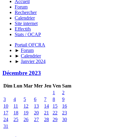
Accueil
Forum
Rechercher
Calendrier
Site internet
Effectifs
Stats / OCAP
Portail OFCRA
►
Forum
►
Calendrier
►
Janvier 2024
Décembre 2023
Dim
Lun
Mar
Mer
Jeu
Ven
Sam
1
2
3
4
5
6
7
8
9
10
11
12
13
14
15
16
17
18
19
20
21
22
23
24
25
26
27
28
29
30
31