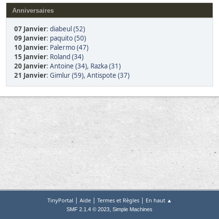
Anniversaires
07 Janvier
:
diabeul (52)
09 Janvier
:
paquito (50)
10 Janvier
:
Palermo (47)
15 Janvier
:
Roland (34)
20 Janvier
:
Antoine (34)
,
Razka (31)
21 Janvier
:
Gimlur (59)
,
Antispote (37)
|
|
|
TinyPortal
Aide
Termes et Règles
En haut ▲
,
SMF 2.1.4 © 2023
Simple Machines