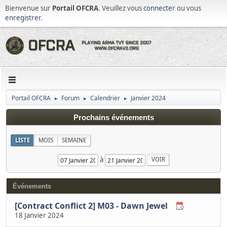
Bienvenue sur
Portail OFCRA
. Veuillez vous
connecter
ou vous
enregistrer
.
Portail OFCRA
Forum
Calendrier
Janvier 2024
►
►
►
Prochains événements
LISTE
MOIS
SEMAINE
à
Événements
[Contract Conflict 2] M03 - Dawn Jewel
18 Janvier 2024