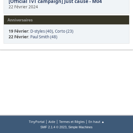
[Official TvT campaign] Just cause - M04
22 Février 2024
Anniversaires
19 Février
:
D-styles (40)
,
Corto (23)
22 Février
:
Paul Smith (48)
|
|
|
TinyPortal
Aide
Termes et Règles
En haut ▲
,
SMF 2.1.4 © 2023
Simple Machines