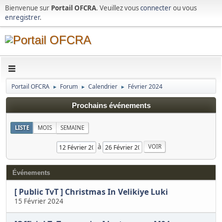
Bienvenue sur
Portail OFCRA
. Veuillez vous
connecter
ou vous
enregistrer
.
Portail OFCRA
Forum
Calendrier
Février 2024
►
►
►
Prochains événements
LISTE
MOIS
SEMAINE
à
Événements
[ Public TvT ] Christmas In Velikiye Luki
15 Février 2024