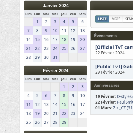
Janvier 2024
Dim
Lun
Mar
Mer
Jeu
Ven
Sam
LISTE
MOIS
SEM
1
2
3
4
5
6
7
8
9
10
11
12
13
Événements
14
15
16
17
18
19
20
[Official TvT ca
21
22
23
24
25
26
27
22 Février 2024
28
29
30
31
[Public TvT] Ga
Février 2024
29 Février 2024
Dim
Lun
Mar
Mer
Jeu
Ven
Sam
Anniversaires
1
2
3
4
5
6
7
8
9
10
19 Février
:
D-styles 
22 Février
:
Paul Smi
11
12
13
14
15
16
17
01 Mars
:
Ziki_CZ (31
18
19
20
21
22
23
24
25
26
27
28
29