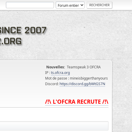
Nouvelles:
Teamspeak 3 OFCRA
IP :
ts.ofcra.org
Mot de passe : mineisbiggerthanyours
Discord:
https://discord.gg/bWtGS7N
/!\ L'OFCRA RECRUTE /!\