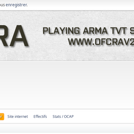
ous
enregistrer
.
r
Site internet
Effectifs
Stats / OCAP