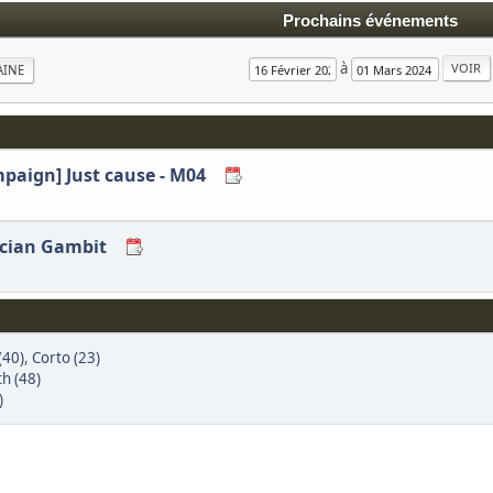
Prochains événements
à
AINE
mpaign] Just cause - M04
lician Gambit
(40)
,
Corto (23)
th (48)
)