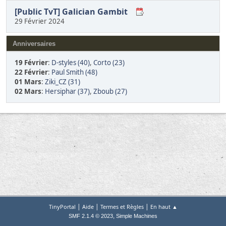
[Public TvT] Galician Gambit
29 Février 2024
Anniversaires
19 Février
:
D-styles (40)
,
Corto (23)
22 Février
:
Paul Smith (48)
01 Mars
:
Ziki_CZ (31)
02 Mars
:
Hersiphar (37)
,
Zboub (27)
|
|
|
TinyPortal
Aide
Termes et Règles
En haut ▲
,
SMF 2.1.4 © 2023
Simple Machines