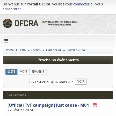
Bienvenue sur
Portail OFCRA
. Veuillez vous
connecter
ou vous
enregistrer
.
Portail OFCRA
Forum
Calendrier
Février 2024
►
►
►
Prochains événements
LISTE
MOIS
SEMAINE
à
Événements
[Official TvT campaign] Just cause - M04
22 Février 2024