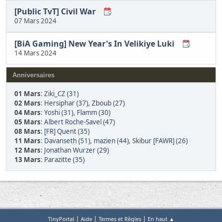
[Public TvT] Civil War
07 Mars 2024
[BiA Gaming] New Year's In Velikiye Luki
14 Mars 2024
Anniversaires
01 Mars
:
Ziki_CZ (31)
02 Mars
:
Hersiphar (37)
,
Zboub (27)
04 Mars
:
Yoshi (31)
,
Flamm (30)
05 Mars
:
Albert Roche-Savel (47)
08 Mars
:
[FR] Quent (35)
11 Mars
:
Davanseth (51)
,
mazien (44)
,
Skibur [FAWR] (26)
12 Mars
:
Jonathan Wurzer (29)
13 Mars
:
Parazitte (35)
|
|
|
TinyPortal
Aide
Termes et Règles
En haut ▲