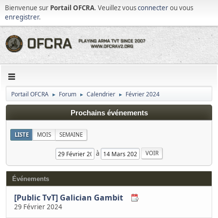
Bienvenue sur
Portail OFCRA
. Veuillez vous
connecter
ou vous
enregistrer
.
Portail OFCRA
Forum
Calendrier
Février 2024
►
►
►
Prochains événements
LISTE
MOIS
SEMAINE
à
Événements
[Public TvT] Galician Gambit
29 Février 2024