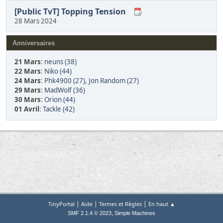
[Public TvT] Topping Tension
28 Mars 2024
Anniversaires
21 Mars
:
neuns (38)
22 Mars
:
Niko (44)
24 Mars
:
Phk4900 (27)
,
Jon Random (27)
29 Mars
:
MadWolf (36)
30 Mars
:
Orion (44)
01 Avril
:
Tackle (42)
|
|
|
TinyPortal
Aide
Termes et Règles
En haut ▲
,
SMF 2.1.4 © 2023
Simple Machines