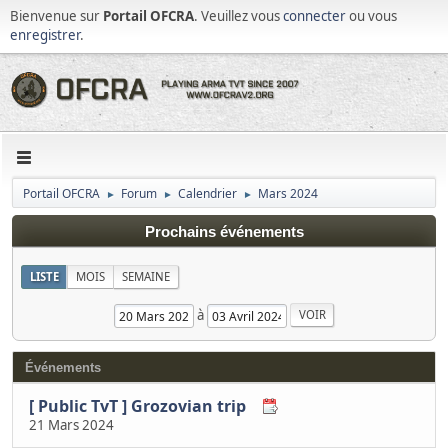
Bienvenue sur
Portail OFCRA
. Veuillez vous
connecter
ou vous
enregistrer
.
Portail OFCRA
Forum
Calendrier
Mars 2024
►
►
►
Prochains événements
LISTE
MOIS
SEMAINE
à
Événements
[ Public TvT ] Grozovian trip
21 Mars 2024