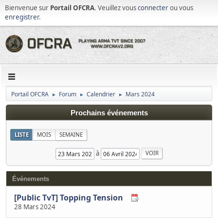
Bienvenue sur
Portail OFCRA
. Veuillez vous
connecter
ou vous
enregistrer
.
Portail OFCRA
Forum
Calendrier
Mars 2024
►
►
►
Prochains événements
LISTE
MOIS
SEMAINE
à
Événements
[Public TvT] Topping Tension
28 Mars 2024