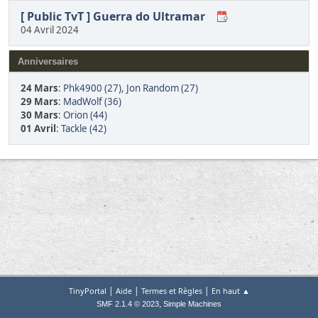
[ Public TvT ] Guerra do Ultramar
04 Avril 2024
Anniversaires
24 Mars
:
Phk4900 (27)
,
Jon Random (27)
29 Mars
:
MadWolf (36)
30 Mars
:
Orion (44)
01 Avril
:
Tackle (42)
|
|
|
TinyPortal
Aide
Termes et Règles
En haut ▲
,
SMF 2.1.4 © 2023
Simple Machines