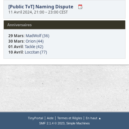
[Public TvT] Naming Dispute
11 Avril 2024, 21:00
–
23:00 CEST
Anniversaires
29 Mars
:
MadWolf (36)
30 Mars
:
Orion (44)
01 Avril
:
Tackle (42)
10 Avril
:
Loccitan (77)
|
|
|
TinyPortal
Aide
Termes et Règles
En haut ▲
,
SMF 2.1.4 © 2023
Simple Machines