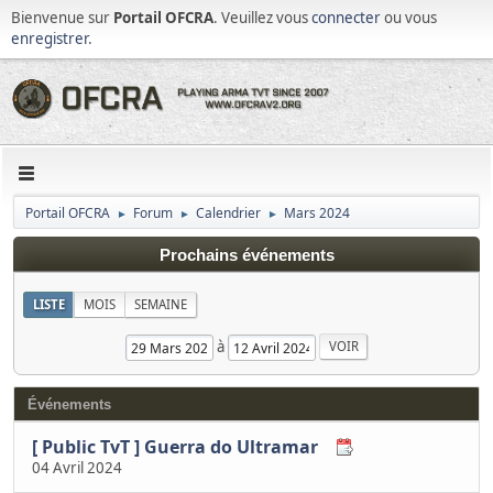
Bienvenue sur
Portail OFCRA
. Veuillez vous
connecter
ou vous
enregistrer
.
Portail OFCRA
Forum
Calendrier
Mars 2024
►
►
►
Prochains événements
LISTE
MOIS
SEMAINE
à
Événements
[ Public TvT ] Guerra do Ultramar
04 Avril 2024