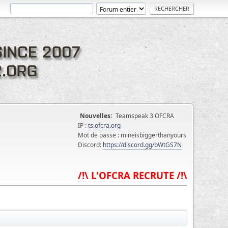
Nouvelles:
Teamspeak 3 OFCRA
IP :
ts.ofcra.org
Mot de passe : mineisbiggerthanyours
Discord:
https://discord.gg/bWtGS7N
/!\ L'OFCRA RECRUTE /!\