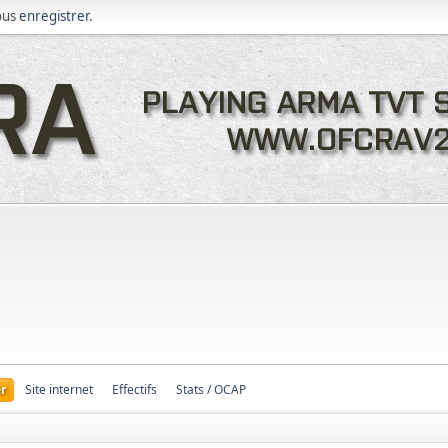
ous
enregistrer
.
r
Site internet
Effectifs
Stats / OCAP