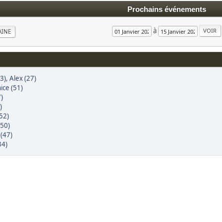
Prochains événements
à
AINE
33)
,
Alex (27)
ce (51)
)
)
(52)
(50)
(47)
34)