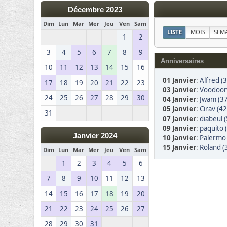
Décembre 2023
Dim
Lun
Mar
Mer
Jeu
Ven
Sam
LISTE
MOIS
SEM
1
2
3
4
5
6
7
8
9
Anniversaires
10
11
12
13
14
15
16
01 Janvier
:
Alfred (
17
18
19
20
21
22
23
03 Janvier
:
Voodooni
24
25
26
27
28
29
30
04 Janvier
:
Jwam (37
05 Janvier
:
Cirav (42
31
07 Janvier
:
diabeul 
09 Janvier
:
paquito 
Janvier 2024
10 Janvier
:
Palermo 
15 Janvier
:
Roland (
Dim
Lun
Mar
Mer
Jeu
Ven
Sam
1
2
3
4
5
6
7
8
9
10
11
12
13
14
15
16
17
18
19
20
21
22
23
24
25
26
27
28
29
30
31