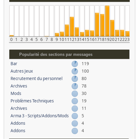
0
1
2
3
4
5
6
7
8
9
10
11
12
13
14
15
16
17
18
19
20
21
22
23
Popularité des sections par messages
Bar
119
Autres Jeux
100
Recrutement du personnel
80
Archives
78
Mods
30
Problèmes Techniques
19
Archives
11
Arma 3 - Scripts/Addons/Mods
5
Addons
4
Addons
4