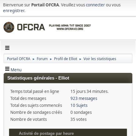
Bienvenue sur
Portail OFCRA
. Veuillez vous
connecter
ou vous
enregistrer
.
Portail OFCRA
Forum
Profil de Elliot
Voir les statistiques
►
►
►
Menu
Statistiques générales - Elliot
Temps total passé en ligne
15 jours 34 minutes.
Total des messages
923 messages
Total des sujets commencés
10 Sujets
Nombre de sondages créés
0 sondages
Nombre de votants
35 votes
Activité de postage par heure