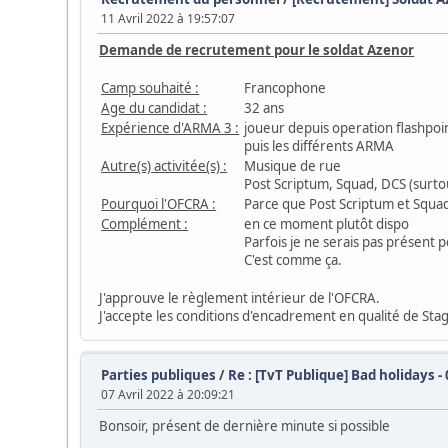
11 Avril 2022 à 19:57:07
Demande de recrutement pour le soldat Azenor
Camp souhaité :
Francophone
Age du candidat :
32 ans
Expérience d'ARMA 3 :
joueur depuis operation flashpoi
puis les différents ARMA
Autre(s) activitée(s) :
Musique de rue
Post Scriptum, Squad, DCS (surto
Pourquoi l'OFCRA :
Parce que Post Scriptum et Squad 
Complément :
en ce moment plutôt dispo
Parfois je ne serais pas présent 
C'est comme ça.
J'approuve le règlement intérieur de l'OFCRA.
J'accepte les conditions d'encadrement en qualité de Stag
Parties publiques
/
Re : [TvT Publique] Bad holidays -
07 Avril 2022 à 20:09:21
Bonsoir, présent de dernière minute si possible