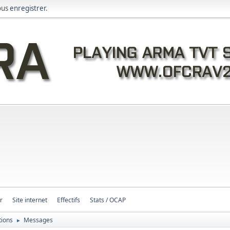
ous
enregistrer
.
r
Site internet
Effectifs
Stats / OCAP
tions
Messages
►