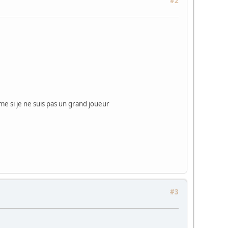
#2
me si je ne suis pas un grand joueur
#3