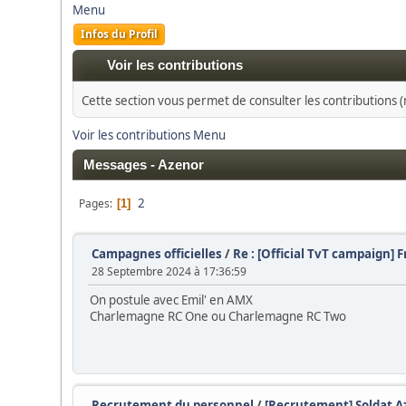
Menu
Infos du Profil
Voir les contributions
Cette section vous permet de consulter les contributions (m
Voir les contributions Menu
Messages - Azenor
2
Pages
1
Campagnes officielles
/
Re : [Official TvT campaign
28 Septembre 2024 à 17:36:59
On postule avec Emil' en AMX
Charlemagne RC One ou Charlemagne RC Two
Recrutement du personnel
/
[Recrutement] Soldat A