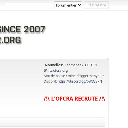
Nouvelles:
Teamspeak 3 OFCRA
IP :
ts.ofcra.org
Mot de passe : mineisbiggerthanyours
Discord:
https://discord.gg/bWtGS7N
/!\ L'OFCRA RECRUTE /!\