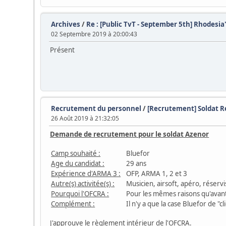
Archives
/
Re : [Public TvT - September 5th] Rhodesia
02 Septembre 2019 à 20:00:43
Présent
Recrutement du personnel
/
[Recrutement] Soldat Re
26 Août 2019 à 21:32:05
Demande de recrutement pour le soldat Azenor
Camp souhaité :
Bluefor
Age du candidat :
29 ans
Expérience d'ARMA 3 :
OFP, ARMA 1, 2 et 3
Autre(s) activitée(s) :
Musicien, airsoft, apéro, réservi
Pourquoi l'OFCRA :
Pour les mêmes raisons qu'avant
Complément :
Il n'y a que la case Bluefor de "c
J'approuve le règlement intérieur de l'OFCRA.