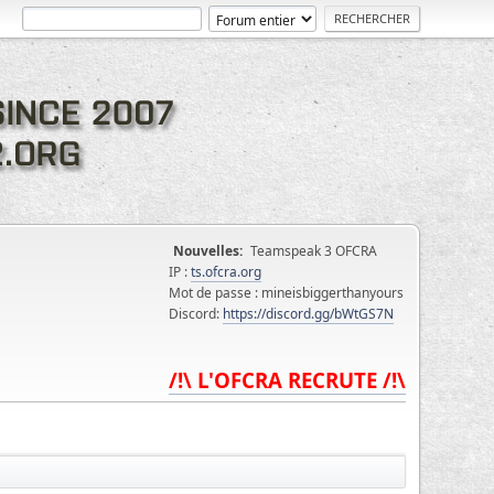
Nouvelles:
Teamspeak 3 OFCRA
IP :
ts.ofcra.org
Mot de passe : mineisbiggerthanyours
Discord:
https://discord.gg/bWtGS7N
/!\ L'OFCRA RECRUTE /!\