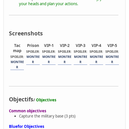
your heads and plan your actions.
Screenshots
Tac
Prison
VIP-1
VIP-2
VIP-3
VIP-4
VIP-5
Mili
map
ba
SPOILER:
SPOILER:
SPOILER:
SPOILER:
SPOILER:
SPOILER:
SPOILER:
MONTRE
MONTRE
MONTRE
MONTRE
MONTRE
MONTRE
SPOI
MONTRE
R
R
R
R
R
R
MON
R
R
Objectifs
/
Objectives
Common objectives
Capture the military base (3 pts)
Bluefor Objectives