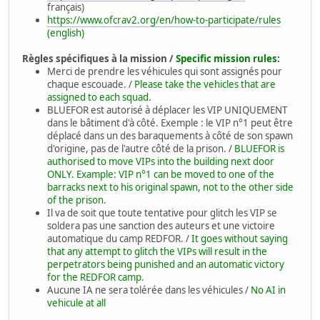
français)
https://www.ofcrav2.org/en/how-to-participate/rules
(english)
Règles spécifiques à la mission /
Specific mission rules:
Merci de prendre les véhicules qui sont assignés pour
chaque escouade. /
Please take the vehicles that are
assigned to each squad.
BLUEFOR est autorisé à déplacer les VIP UNIQUEMENT
dans le bâtiment d'à côté. Exemple : le VIP n°1 peut être
déplacé dans un des baraquements à côté de son spawn
d'origine, pas de l'autre côté de la prison. /
BLUEFOR is
authorised to move VIPs into the building next door
ONLY. Example: VIP n°1 can be moved to one of the
barracks next to his original spawn, not to the other side
of the prison.
Il va de soit que toute tentative pour glitch les VIP se
soldera pas une sanction des auteurs et une victoire
automatique du camp REDFOR. /
It goes without saying
that any attempt to glitch the VIPs will result in the
perpetrators being punished and an automatic victory
for the REDFOR camp.
Aucune IA ne sera tolérée dans les véhicules /
No AI in
vehicule at all