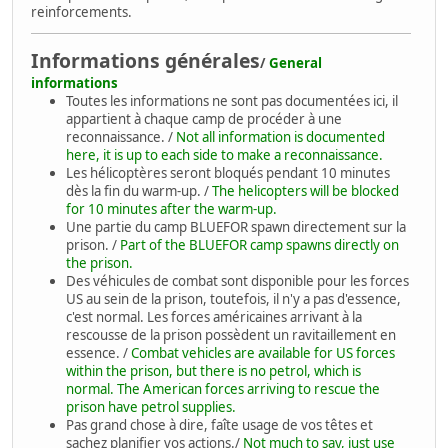
reinforcements.
Informations générales
/
General
informations
Toutes les informations ne sont pas documentées ici, il
appartient à chaque camp de procéder à une
reconnaissance. /
Not all information is documented
here, it is up to each side to make a reconnaissance.
Les hélicoptères seront bloqués pendant 10 minutes
dès la fin du warm-up. /
The helicopters will be blocked
for 10 minutes after the warm-up.
Une partie du camp BLUEFOR spawn directement sur la
prison. /
Part of the BLUEFOR camp spawns directly on
the prison.
Des véhicules de combat sont disponible pour les forces
US au sein de la prison, toutefois, il n'y a pas d'essence,
c'est normal. Les forces américaines arrivant à la
rescousse de la prison possèdent un ravitaillement en
essence. /
Combat vehicles are available for US forces
within the prison, but there is no petrol, which is
normal. The American forces arriving to rescue the
prison have petrol supplies.
Pas grand chose à dire, faîte usage de vos têtes et
sachez planifier vos actions./
Not much to say, just use