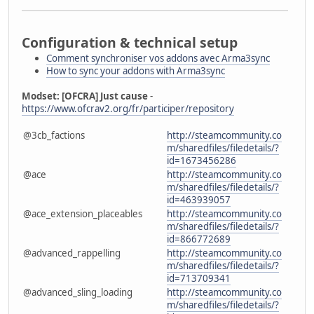
Configuration & technical setup
Comment synchroniser vos addons avec Arma3sync
How to sync your addons with Arma3sync
Modset: [OFCRA] Just cause
-
https://www.ofcrav2.org/fr/participer/repository
@3cb_factions
http://steamcommunity.co
m/sharedfiles/filedetails/?
id=1673456286
@ace
http://steamcommunity.co
m/sharedfiles/filedetails/?
id=463939057
@ace_extension_placeables
http://steamcommunity.co
m/sharedfiles/filedetails/?
id=866772689
@advanced_rappelling
http://steamcommunity.co
m/sharedfiles/filedetails/?
id=713709341
@advanced_sling_loading
http://steamcommunity.co
m/sharedfiles/filedetails/?