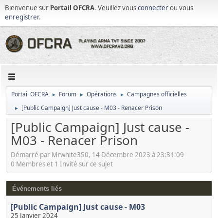
Bienvenue sur
Portail OFCRA
. Veuillez vous
connecter
ou vous
enregistrer
.
Portail OFCRA
Forum
Opérations
Campagnes officielles
►
►
►
[Public Campaign] Just cause - M03 - Renacer Prison
►
[Public Campaign] Just cause -
M03 - Renacer Prison
Démarré par Mrwhite350, 14 Décembre 2023 à 23:31:09
0 Membres et 1 Invité sur ce sujet
Événements liés
[Public Campaign] Just cause - M03
25 Janvier 2024