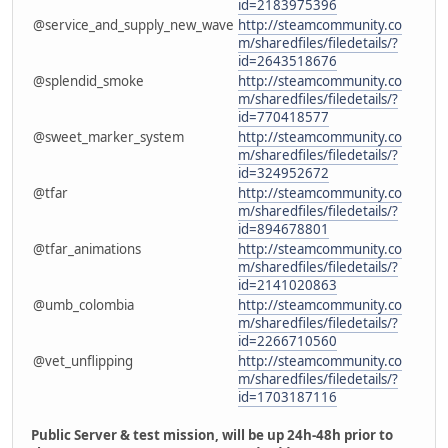
id=2183975396
@service_and_supply_new_wave
http://steamcommunity.co
m/sharedfiles/filedetails/?
id=2643518676
@splendid_smoke
http://steamcommunity.co
m/sharedfiles/filedetails/?
id=770418577
@sweet_marker_system
http://steamcommunity.co
m/sharedfiles/filedetails/?
id=324952672
@tfar
http://steamcommunity.co
m/sharedfiles/filedetails/?
id=894678801
@tfar_animations
http://steamcommunity.co
m/sharedfiles/filedetails/?
id=2141020863
@umb_colombia
http://steamcommunity.co
m/sharedfiles/filedetails/?
id=2266710560
@vet_unflipping
http://steamcommunity.co
m/sharedfiles/filedetails/?
id=1703187116
Public Server & test mission, will be up 24h-48h prior to