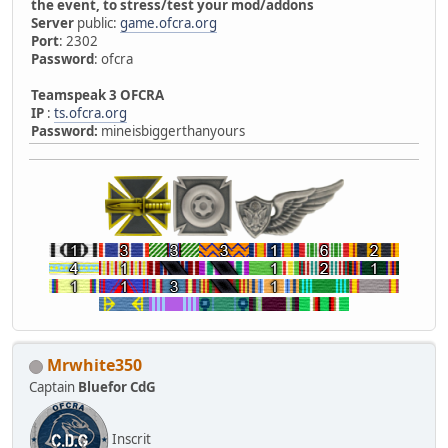
the event, to stress/test your mod/addons
Server
public:
game.ofcra.org
Port
: 2302
Password
: ofcra
Teamspeak 3 OFCRA
IP
:
ts.ofcra.org
Password:
mineisbiggerthanyours
Mrwhite350
Captain
Bluefor CdG
Inscrit