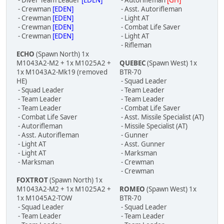
- Diver Team Leader
[EDEN]
- Autorifleman
[GH]
- Crewman
[EDEN]
- Asst. Autorifleman
- Crewman
[EDEN]
- Light AT
- Crewman
[EDEN]
- Combat Life Saver
- Crewman
[EDEN]
- Light AT
- Rifleman
ECHO
(Spawn North) 1x
M1043A2-M2 + 1x M1025A2 +
QUEBEC
(Spawn West) 1x
1x M1043A2-Mk19 (removed
BTR-70
HE)
- Squad Leader
- Squad Leader
- Team Leader
- Team Leader
- Team Leader
- Team Leader
- Combat Life Saver
- Combat Life Saver
- Asst. Missile Specialist (AT)
- Autorifleman
- Missile Specialist (AT)
- Asst. Autorifleman
- Gunner
- Light AT
- Asst. Gunner
- Light AT
- Marksman
- Marksman
- Crewman
- Crewman
FOXTROT
(Spawn North) 1x
M1043A2-M2 + 1x M1025A2 +
ROMEO
(Spawn West) 1x
1x M1045A2-TOW
BTR-70
- Squad Leader
- Squad Leader
- Team Leader
- Team Leader