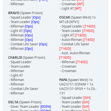
- Rifleman
- Crewman
[WT]
- Light AT
[WT]
BRAVO
(Spawn Prison)
- Squad Leader
[Ops]
OSCAR
(Spawn West) 1x
- Team Leader
[Ops]
MT-LB (KPVT)
- Rifleman
[Ops]
- Squad Leader
[716ID]
- Light AT
[Ops]
- Team Leader
[716ID]
- Rifleman
[Ops]
- Light AT
[716ID]
- Rifleman
[Ops]
- Autorifleman
[716ID]
- Combat Life Saver
[Ops]
- Combat Life Saver
- Rifleman
[Ops]
[716ID]
- Asst. Autorifleman
CHARLIE
(Spawn Prison)
[716ID]
- Squad Leader
- Rifleman
[716ID]
- Team Leader
- Crewman
- Rifleman
- Crewman
- Light AT
- Rifleman
PAPA
(Spawn West) 1x
- Rifleman
UAZ3151-DShKM + 1x
- Combat Life Saver
UAZ3151-SPG9 + 1x ZiL-
- Rifleman
131
- Squad Leader
[GH]
DELTA
(Spawn Prison)
- Team Leader
[GH]
- Diver Team Leader
[EDEN]
- Team Leader
[GH]