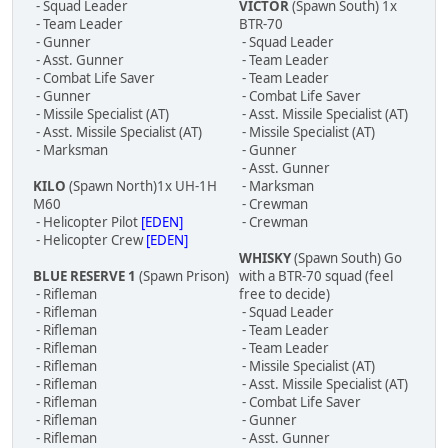
- Squad Leader
VICTOR
(Spawn South) 1x
- Team Leader
BTR-70
- Gunner
- Squad Leader
- Asst. Gunner
- Team Leader
- Combat Life Saver
- Team Leader
- Gunner
- Combat Life Saver
- Missile Specialist (AT)
- Asst. Missile Specialist (AT)
- Asst. Missile Specialist (AT)
- Missile Specialist (AT)
- Marksman
- Gunner
- Asst. Gunner
KILO
(Spawn North)1x UH-1H
- Marksman
M60
- Crewman
- Helicopter Pilot
[EDEN]
- Crewman
- Helicopter Crew
[EDEN]
WHISKY
(Spawn South) Go
BLUE RESERVE 1
(Spawn Prison)
with a BTR-70 squad (feel
- Rifleman
free to decide)
- Rifleman
- Squad Leader
- Rifleman
- Team Leader
- Rifleman
- Team Leader
- Rifleman
- Missile Specialist (AT)
- Rifleman
- Asst. Missile Specialist (AT)
- Rifleman
- Combat Life Saver
- Rifleman
- Gunner
- Rifleman
- Asst. Gunner