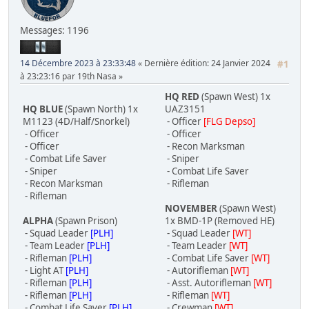
Messages: 1196
14 Décembre 2023 à 23:33:48
Dernière édition
: 24 Janvier 2024
#1
à 23:23:16 par 19th Nasa
HQ RED
(Spawn West) 1x
HQ BLUE
(Spawn North) 1x
UAZ3151
M1123 (4D/Half/Snorkel)
- Officer
[FLG Depso]
- Officer
- Officer
- Officer
- Recon Marksman
- Combat Life Saver
- Sniper
- Sniper
- Combat Life Saver
- Recon Marksman
- Rifleman
- Rifleman
NOVEMBER
(Spawn West)
ALPHA
(Spawn Prison)
1x BMD-1P (Removed HE)
- Squad Leader
[PLH]
- Squad Leader
[WT]
- Team Leader
[PLH]
- Team Leader
[WT]
- Rifleman
[PLH]
- Combat Life Saver
[WT]
- Light AT
[PLH]
- Autorifleman
[WT]
- Rifleman
[PLH]
- Asst. Autorifleman
[WT]
- Rifleman
[PLH]
- Rifleman
[WT]
- Combat Life Saver
[PLH]
- Crewman
[WT]