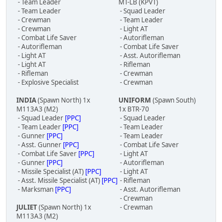
- Team Leader
MT-LB (KPVT)
- Team Leader
- Squad Leader
- Crewman
- Team Leader
- Crewman
- Light AT
- Combat Life Saver
- Autorifleman
- Autorifleman
- Combat Life Saver
- Light AT
- Asst. Autorifleman
- Light AT
- Rifleman
- Rifleman
- Crewman
- Explosive Specialist
- Crewman
INDIA
(Spawn North) 1x
UNIFORM
(Spawn South)
M113A3 (M2)
1x BTR-70
- Squad Leader
[PPC]
- Squad Leader
- Team Leader
[PPC]
- Team Leader
- Gunner
[PPC]
- Team Leader
- Asst. Gunner
[PPC]
- Combat Life Saver
- Combat Life Saver
[PPC]
- Light AT
- Gunner
[PPC]
- Autorifleman
- Missile Specialist (AT)
[PPC]
- Light AT
- Asst. Missile Specialist (AT)
[PPC]
- Rifleman
- Marksman
[PPC]
- Asst. Autorifleman
- Crewman
JULIET
(Spawn North) 1x
- Crewman
M113A3 (M2)