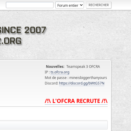
Nouvelles:
Teamspeak 3 OFCRA
IP :
ts.ofcra.org
Mot de passe : mineisbiggerthanyours
Discord:
https://discord.gg/bWtGS7N
/!\ L'OFCRA RECRUTE /!\