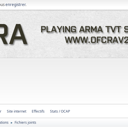
ous
enregistrer
.
r
Site internet
Effectifs
Stats / OCAP
utions
Fichiers joints
►