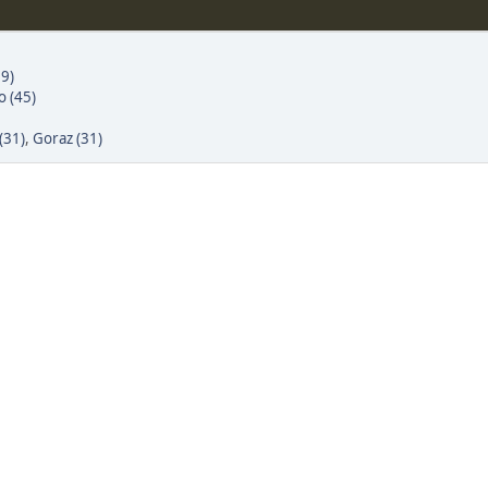
39)
 (45)
(31)
,
Goraz (31)