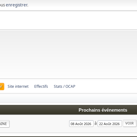
ous
enregistrer
.
r
Site internet
Effectifs
Stats / OCAP
Prochains événements
à
AINE