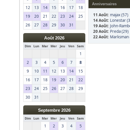
Anniversaires
12
13
14
15
16
17
18
11 Août
:
majax (57)
19
20
21
22
23
24
25
14 Août
:
Lonestar (
26
27
28
29
30
31
19 Août
:
John-Rambo
20 Août
:
Preda (29)
22 Août
:
Marksman 
Août 2026
Dim
Lun
Mar
Mer
Jeu
Ven
Sam
1
2
3
4
5
6
7
8
9
10
11
12
13
14
15
16
17
18
19
20
21
22
23
24
25
26
27
28
29
30
31
Septembre 2026
Dim
Lun
Mar
Mer
Jeu
Ven
Sam
1
2
3
4
5