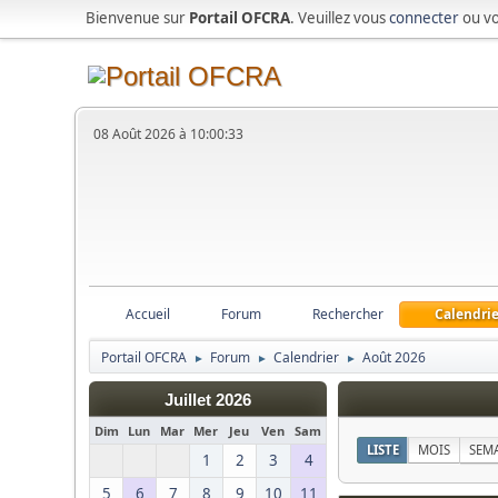
Bienvenue sur
Portail OFCRA
. Veuillez vous
connecter
ou v
08 Août 2026 à 10:00:33
Accueil
Forum
Rechercher
Calendrie
Portail OFCRA
Forum
Calendrier
Août 2026
►
►
►
Juillet 2026
Dim
Lun
Mar
Mer
Jeu
Ven
Sam
LISTE
MOIS
SEM
1
2
3
4
5
6
7
8
9
10
11