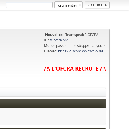
Nouvelles:
Teamspeak 3 OFCRA
IP :
ts.ofcra.org
Mot de passe : mineisbiggerthanyours
Discord:
https://discord.gg/bWtGS7N
/!\ L'OFCRA RECRUTE /!\