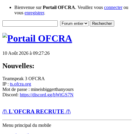
Bienvenue sur
Portail OFCRA
. Veuillez vous
connecter
ou
vous
enregistrer
.
10 Août 2026 à 09:27:26
Nouvelles:
Teamspeak 3 OFCRA
IP :
ts.ofcra.org
Mot de passe : mineisbiggerthanyours
Discord:
https://discord.gg/bWtGS7N
/!\ L'OFCRA RECRUTE /!\
Menu principal du mobile