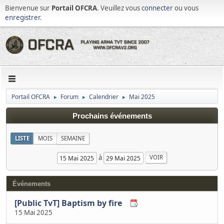
Bienvenue sur
Portail OFCRA
. Veuillez vous
connecter
ou vous
enregistrer
.
Portail OFCRA
Forum
Calendrier
Mai 2025
►
►
►
Prochains événements
LISTE
MOIS
SEMAINE
à
Événements
[Public TvT] Baptism by fire
15 Mai 2025