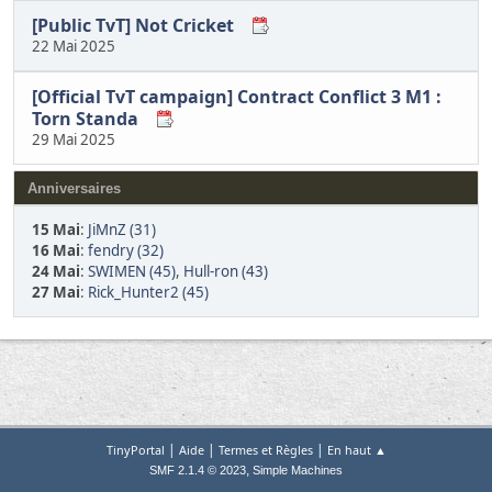
[Public TvT] Not Cricket
22 Mai 2025
[Official TvT campaign] Contract Conflict 3 M1 :
Torn Standa
29 Mai 2025
Anniversaires
15 Mai
:
JiMnZ (31)
16 Mai
:
fendry (32)
24 Mai
:
SWIMEN (45)
,
Hull-ron (43)
27 Mai
:
Rick_Hunter2 (45)
|
|
|
TinyPortal
Aide
Termes et Règles
En haut ▲
,
SMF 2.1.4 © 2023
Simple Machines