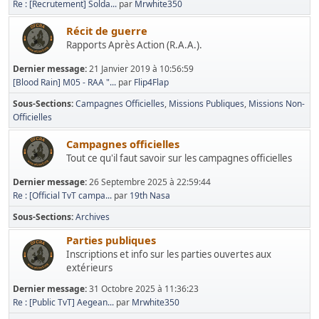
Re : [Recrutement] Solda...
par
Mrwhite350
Récit de guerre
Rapports Après Action (R.A.A.).
Dernier message:
21 Janvier 2019 à 10:56:59
[Blood Rain] M05 - RAA "...
par
Flip4Flap
Sous-Sections
Campagnes Officielles
Missions Publiques
Missions Non-
Officielles
Campagnes officielles
Tout ce qu'il faut savoir sur les campagnes officielles
Dernier message:
26 Septembre 2025 à 22:59:44
Re : [Official TvT campa...
par
19th Nasa
Sous-Sections
Archives
Parties publiques
Inscriptions et info sur les parties ouvertes aux
extérieurs
Dernier message:
31 Octobre 2025 à 11:36:23
Re : [Public TvT] Aegean...
par
Mrwhite350