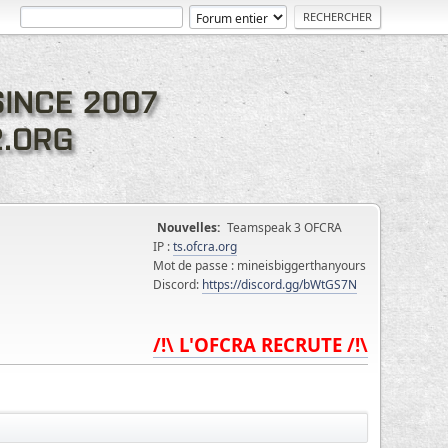
Nouvelles:
Teamspeak 3 OFCRA
IP :
ts.ofcra.org
Mot de passe : mineisbiggerthanyours
Discord:
https://discord.gg/bWtGS7N
/!\ L'OFCRA RECRUTE /!\