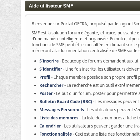
Aide utilisateur SMF
Bienvenue sur Portail OFCRA, propulsé par le logiciel S
SMF est la solution forum élégante, efficace, puissante et
d'une manière intelligente et organisée. En outre, il po
fonctions de SMF peut être consultée en cliquant sur le p
mèneront à la documentation centralisée de SMF sur le si
S'inscrire
- Beaucoup de forums demandent aux utilis
S'identifier
- Une fois inscrits, les utilisateurs doi
Profil
- Chaque membre possède son propre profil 
Rechercher
- La recherche est un outil extrêmement
Poster
- Le but d'un forum, poster pour permettre au
Bulletin Board Code (BBC)
- Les messages peuvent
Messages Personnels
- Les utilisateurs peuvent s
Liste des membres
- La liste des membres affiche 
Calendrier
- Les utilisateurs peuvent garder une tr
Fonctionnalités
- Ceci est une liste des fonctionnali