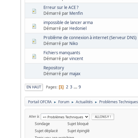
Erreur sur le ACE ?
Démarré par
Menfin
impossible de lancer arma
Démarré par
Hedoniel
Problème de connexion à internet (Serveur DNS)
Démarré par
Niko
Fichiers manquants
Démarré par
vincent
Repository
Démarré par
majax
2
3
...
9
Pages
EN HAUT
1
Portail OFCRA
Forum
Actualités
Problèmes Technique
►
►
►
Aller à
Sondage
Sujet bloqué
Sujet déplacé
Sujet épinglé
Topic you are watching