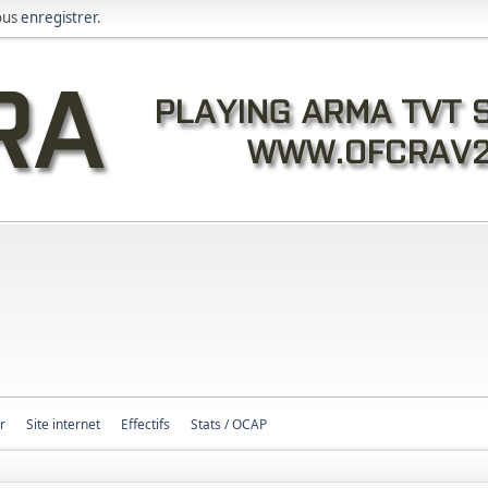
ous
enregistrer
.
r
Site internet
Effectifs
Stats / OCAP
s