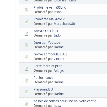
Démarré par
Jo Le Trembleur
Problème Arma3Sync
Démarré par
Risbo
Problème MaJ Acre 2
Démarré par
Marechaldu80
Arma 3 On Linux
Démarré par
Indo
Insertion Youtube
Démarré par
Harine
revive et module ZEUS
Démarré par
vincent
Carte mère et proc
Démarré par
Arthyc
Performance
Démarré par
Harine
Playsound3D
Démarré par
Harine
besoin de conseil pour une nouvelle config
Démarré par
hoax