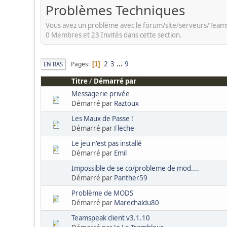
Problèmes Techniques
Vous avez un problème avec le forum/site/serveurs/Team
0 Membres et 23 Invités dans cette section.
2
3
...
9
Pages
EN BAS
1
Titre
/
Démarré par
Messagerie privée
Démarré par
Raztoux
Les Maux de Passe !
Démarré par
Fleche
Le jeu n'est pas installé
Démarré par
Emil
Impossible de se co/probleme de mod....
Démarré par
Panther59
Problème de MODS
Démarré par
Marechaldu80
Teamspeak client v3.1.10