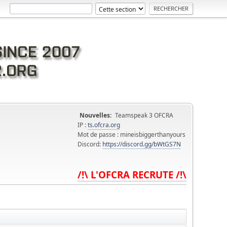
Nouvelles:
Teamspeak 3 OFCRA
IP :
ts.ofcra.org
Mot de passe : mineisbiggerthanyours
Discord:
https://discord.gg/bWtGS7N
/!\ L'OFCRA RECRUTE /!\