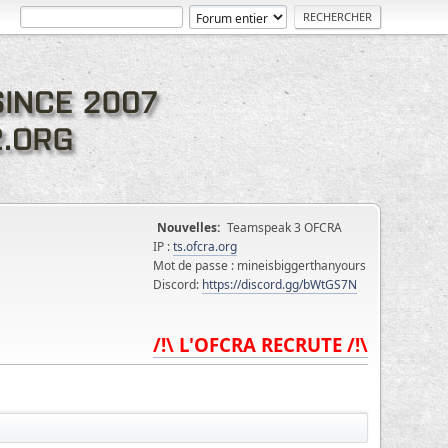
Nouvelles:
Teamspeak 3 OFCRA
IP :
ts.ofcra.org
Mot de passe : mineisbiggerthanyours
Discord:
https://discord.gg/bWtGS7N
/!\ L'OFCRA RECRUTE /!\