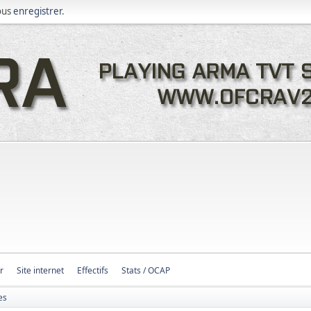
ous
enregistrer
.
r
Site internet
Effectifs
Stats / OCAP
es