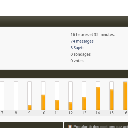
16 heures et 35 minutes.
74 messages
3 Sujets
0 sondages
0 votes
7
8
9
10
11
12
13
14
15
16
Popularité des sections par act