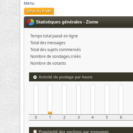
Menu
Infos du Profil
Statistiques générales - Zixme
Temps total passé en ligne
Total des messages
Total des sujets commencés
Nombre de sondages créés
Nombre de votants
Activité de postage par heure
0
1
2
3
4
5
6
Popularité des sections par messages