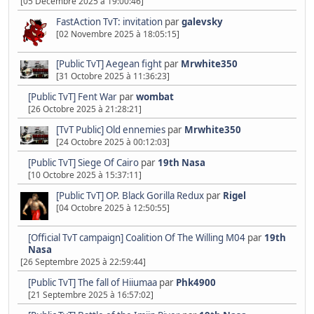
[05 Décembre 2025 à 19:00:46]
FastAction TvT: invitation
par
galevsky
[02 Novembre 2025 à 18:05:15]
[Public TvT] Aegean fight
par
Mrwhite350
[31 Octobre 2025 à 11:36:23]
[Public TvT] Fent War
par
wombat
[26 Octobre 2025 à 21:28:21]
[TvT Public] Old ennemies
par
Mrwhite350
[24 Octobre 2025 à 00:12:03]
[Public TvT] Siege Of Cairo
par
19th Nasa
[10 Octobre 2025 à 15:37:11]
[Public TvT] OP. Black Gorilla Redux
par
Rigel
[04 Octobre 2025 à 12:50:55]
[Official TvT campaign] Coalition Of The Willing M04
par
19th
Nasa
[26 Septembre 2025 à 22:59:44]
[Public TvT] The fall of Hiiumaa
par
Phk4900
[21 Septembre 2025 à 16:57:02]