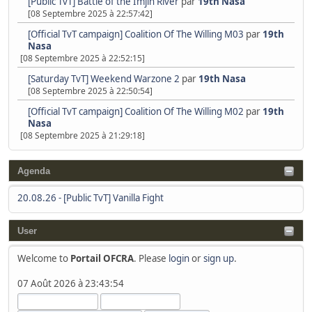
[Public TvT] Battle of the Imjin River
par
19th Nasa
[08 Septembre 2025 à 22:57:42]
[Official TvT campaign] Coalition Of The Willing M03
par
19th
Nasa
[08 Septembre 2025 à 22:52:15]
[Saturday TvT] Weekend Warzone 2
par
19th Nasa
[08 Septembre 2025 à 22:50:54]
[Official TvT campaign] Coalition Of The Willing M02
par
19th
Nasa
[08 Septembre 2025 à 21:29:18]
Agenda
20.08.26
-
[Public TvT] Vanilla Fight
User
Welcome to
Portail OFCRA
. Please
login
or
sign up
.
07 Août 2026 à 23:43:54