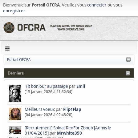
Bienvenue sur
Portail OFCRA
. Veuillez vous
connecter
ou vous
enregistrer
.
Portail OFCRA
Derniers
'Tit bonjour au passage
par
Emil
[15 Janvier 2026 à 21:32:34]
Meilleurs voeux
par
Flip4Flap
[04 Janvier 2026 à 02:48:20]
[Recrutement] Soldat RedFor Zboub [Admis le
01/04/2015]
par
Mrwhite350