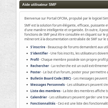
Aide utilisateur SMF
Bienvenue sur Portail OFCRA, propulsé par le logiciel S
SMF est la solution forum élégante, efficace, puissante et
d'une manière intelligente et organisée. En outre, il po
fonctions de SMF peut être consultée en cliquant sur le p
mèneront à la documentation centralisée de SMF sur le si
S'inscrire
- Beaucoup de forums demandent aux utilis
S'identifier
- Une fois inscrits, les utilisateurs doi
Profil
- Chaque membre possède son propre profil 
Rechercher
- La recherche est un outil extrêmement
Poster
- Le but d'un forum, poster pour permettre au
Bulletin Board Code (BBC)
- Les messages peuvent
Messages Personnels
- Les utilisateurs peuvent s
Liste des membres
- La liste des membres affiche 
Calendrier
- Les utilisateurs peuvent garder une tr
Fonctionnalités
- Ceci est une liste des fonctionnali