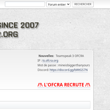
Nouvelles:
Teamspeak 3 OFCRA
IP :
ts.ofcra.org
Mot de passe : mineisbiggerthanyours
Discord:
https://discord.gg/bWtGS7N
/!\ L'OFCRA RECRUTE /!\