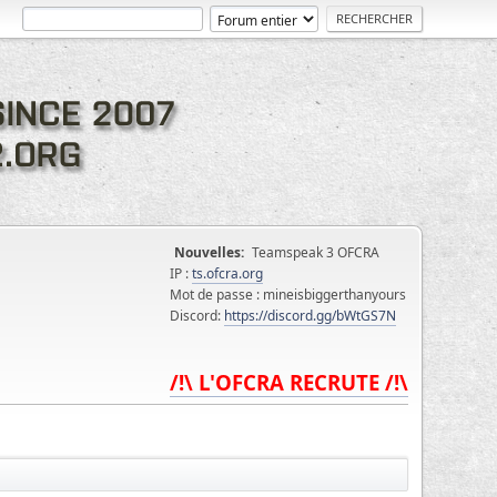
Nouvelles:
Teamspeak 3 OFCRA
IP :
ts.ofcra.org
Mot de passe : mineisbiggerthanyours
Discord:
https://discord.gg/bWtGS7N
/!\ L'OFCRA RECRUTE /!\