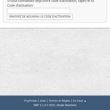
Si vous connaissez déjà votre code d'activation, tapez-le ici.
Code d'activation:
|
|
|
TinyPortal
Aide
Termes et Règles
En haut ▲
,
SMF 2.1.4 © 2023
Simple Machines