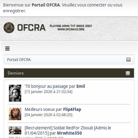
Bienvenue sur
Portail OFCRA
. Veuillez vous
connecter
ou vous
enregistrer
.
Portail OFCRA
Derniers
'Tit bonjour au passage
par
Emil
[15 Janvier 2026 à 21:32:34]
Meilleurs voeux
par
Flip4Flap
[04 Janvier 2026 à 02:48:20]
[Recrutement] Soldat RedFor Zboub [Admis le
01/04/2015]
par
Mrwhite350