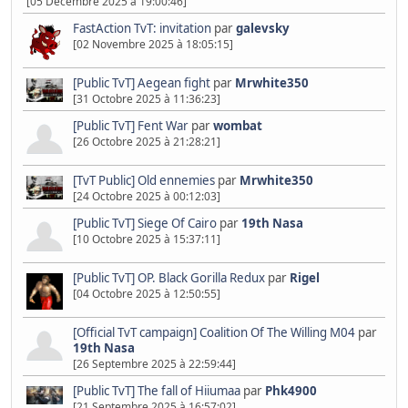
[05 Décembre 2025 à 19:00:46]
FastAction TvT: invitation
par
galevsky
[02 Novembre 2025 à 18:05:15]
[Public TvT] Aegean fight
par
Mrwhite350
[31 Octobre 2025 à 11:36:23]
[Public TvT] Fent War
par
wombat
[26 Octobre 2025 à 21:28:21]
[TvT Public] Old ennemies
par
Mrwhite350
[24 Octobre 2025 à 00:12:03]
[Public TvT] Siege Of Cairo
par
19th Nasa
[10 Octobre 2025 à 15:37:11]
[Public TvT] OP. Black Gorilla Redux
par
Rigel
[04 Octobre 2025 à 12:50:55]
[Official TvT campaign] Coalition Of The Willing M04
par
19th Nasa
[26 Septembre 2025 à 22:59:44]
[Public TvT] The fall of Hiiumaa
par
Phk4900
[21 Septembre 2025 à 16:57:02]