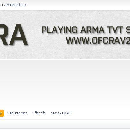
ous
enregistrer
.
r
Site internet
Effectifs
Stats / OCAP