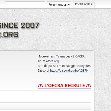
Nouvelles:
Teamspeak 3 OFCRA
IP :
ts.ofcra.org
Mot de passe : mineisbiggerthanyours
Discord:
https://discord.gg/bWtGS7N
/!\ L'OFCRA RECRUTE /!\