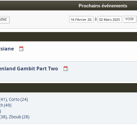
Prochains événements
à
AINE
isiane
eenland Gambit Part Two
(41)
,
Corto (24)
th (49)
)
(38)
,
Zboub (28)