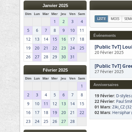
Janvier 2025
Dim
Lun
Mar
Mer
Jeu
Ven
Sam
LISTE
MOIS
SEM
1
2
3
4
5
6
7
8
9
10
11
Événements
12
13
14
15
16
17
18
[Public TvT] Lou
19
20
21
22
23
24
25
20 Février 2025
26
27
28
29
30
31
[Public TvT] Gr
Février 2025
27 Février 2025
Dim
Lun
Mar
Mer
Jeu
Ven
Sam
Anniversaires
1
2
3
4
5
6
7
8
19 Février
:
D-styles 
22 Février
:
Paul Smi
9
10
11
12
13
14
15
01 Mars
:
Ziki_CZ (32
02 Mars
:
Hersiphar 
16
17
18
19
20
21
22
23
24
25
26
27
28