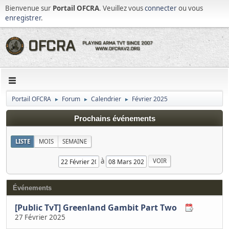
Bienvenue sur
Portail OFCRA
. Veuillez vous
connecter
ou vous
enregistrer
.
Portail OFCRA
Forum
Calendrier
Février 2025
►
►
►
Prochains événements
LISTE
MOIS
SEMAINE
à
Événements
[Public TvT] Greenland Gambit Part Two
27 Février 2025