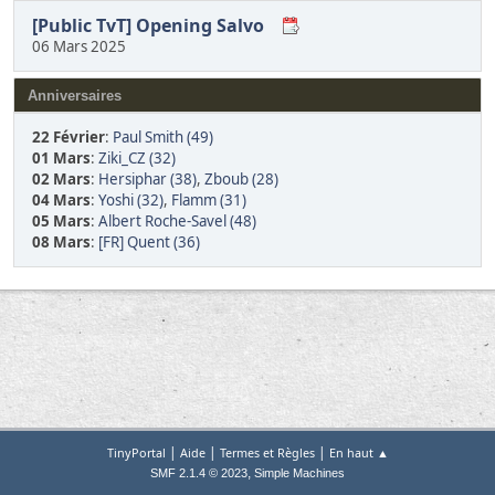
[Public TvT] Opening Salvo
06 Mars 2025
Anniversaires
22 Février
:
Paul Smith (49)
01 Mars
:
Ziki_CZ (32)
02 Mars
:
Hersiphar (38)
,
Zboub (28)
04 Mars
:
Yoshi (32)
,
Flamm (31)
05 Mars
:
Albert Roche-Savel (48)
08 Mars
:
[FR] Quent (36)
|
|
|
TinyPortal
Aide
Termes et Règles
En haut ▲
,
SMF 2.1.4 © 2023
Simple Machines