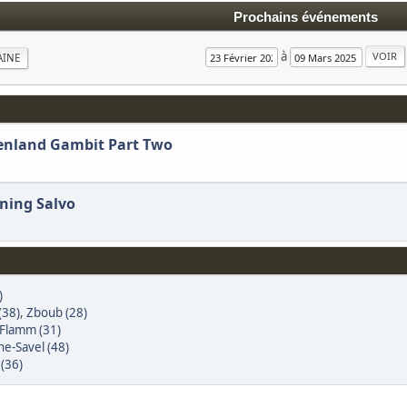
Prochains événements
à
AINE
eenland Gambit Part Two
ening Salvo
)
(38)
,
Zboub (28)
Flamm (31)
he-Savel (48)
 (36)