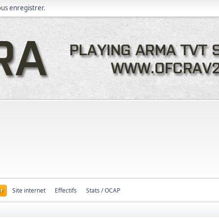
ous
enregistrer
.
r
Site internet
Effectifs
Stats / OCAP