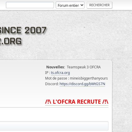
Nouvelles:
Teamspeak 3 OFCRA
IP :
ts.ofcra.org
Mot de passe : mineisbiggerthanyours
Discord:
https://discord.gg/bWtGS7N
/!\ L'OFCRA RECRUTE /!\