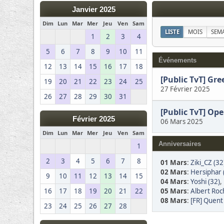
Janvier 2025
Dim
Lun
Mar
Mer
Jeu
Ven
Sam
LISTE
MOIS
SEM
1
2
3
4
5
6
7
8
9
10
11
Événements
12
13
14
15
16
17
18
[Public TvT] Gr
19
20
21
22
23
24
25
27 Février 2025
26
27
28
29
30
31
[Public TvT] Op
Février 2025
06 Mars 2025
Dim
Lun
Mar
Mer
Jeu
Ven
Sam
Anniversaires
1
2
3
4
5
6
7
8
01 Mars
:
Ziki_CZ (32
02 Mars
:
Hersiphar 
9
10
11
12
13
14
15
04 Mars
:
Yoshi (32)
,
05 Mars
:
Albert Roc
16
17
18
19
20
21
22
08 Mars
:
[FR] Quent
23
24
25
26
27
28