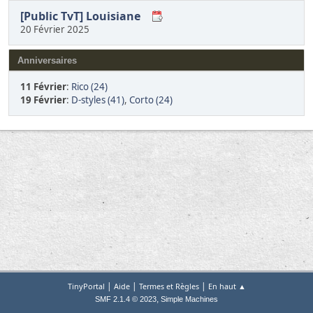
[Public TvT] Louisiane
20 Février 2025
Anniversaires
11 Février
:
Rico (24)
19 Février
:
D-styles (41)
,
Corto (24)
|
|
|
TinyPortal
Aide
Termes et Règles
En haut ▲
,
SMF 2.1.4 © 2023
Simple Machines