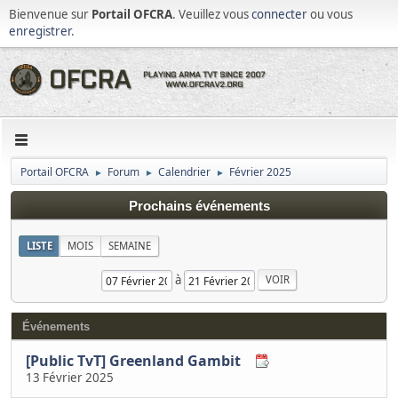
Bienvenue sur
Portail OFCRA
. Veuillez vous
connecter
ou vous
enregistrer
.
Portail OFCRA
Forum
Calendrier
Février 2025
►
►
►
Prochains événements
LISTE
MOIS
SEMAINE
à
Événements
[Public TvT] Greenland Gambit
13 Février 2025