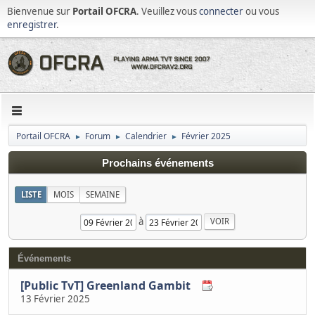
Bienvenue sur
Portail OFCRA
. Veuillez vous
connecter
ou vous
enregistrer
.
Portail OFCRA
Forum
Calendrier
Février 2025
►
►
►
Prochains événements
LISTE
MOIS
SEMAINE
à
Événements
[Public TvT] Greenland Gambit
13 Février 2025