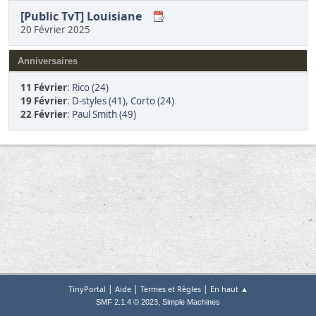
[Public TvT] Louisiane
20 Février 2025
Anniversaires
11 Février
:
Rico (24)
19 Février
:
D-styles (41)
,
Corto (24)
22 Février
:
Paul Smith (49)
|
|
|
TinyPortal
Aide
Termes et Règles
En haut ▲
,
SMF 2.1.4 © 2023
Simple Machines