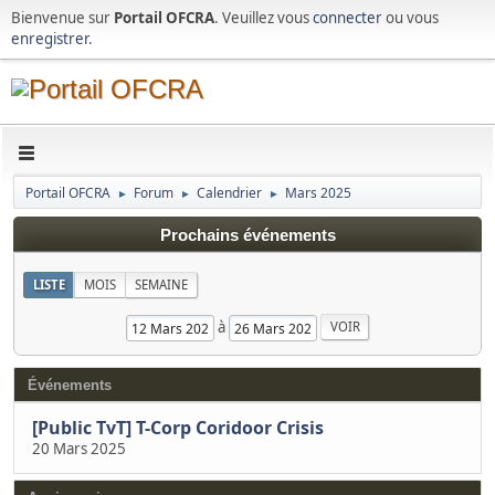
Bienvenue sur
Portail OFCRA
. Veuillez vous
connecter
ou vous
enregistrer
.
Portail OFCRA
Forum
Calendrier
Mars 2025
►
►
►
Prochains événements
LISTE
MOIS
SEMAINE
à
Événements
[Public TvT] T-Corp Coridoor Crisis
20 Mars 2025