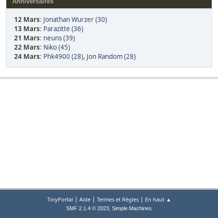
Anniversaires
12 Mars
:
Jonathan Wurzer (30)
13 Mars
:
Parazitte (36)
21 Mars
:
neuns (39)
22 Mars
:
Niko (45)
24 Mars
:
Phk4900 (28)
,
Jon Random (28)
|
|
|
TinyPortal
Aide
Termes et Règles
En haut ▲
,
SMF 2.1.4 © 2023
Simple Machines