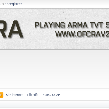
ous
enregistrer
.
r
Site internet
Effectifs
Stats / OCAP