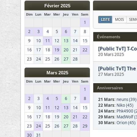
Février 2025
Dim
Lun
Mar
Mer
Jeu
Ven
Sam
LISTE
MOIS
SEM
1
2
3
4
5
6
7
8
Événements
9
10
11
12
13
14
15
[Public TvT] T-C
16
17
18
19
20
21
22
20 Mars 2025
23
24
25
26
27
28
[Public TvT] The
Mars 2025
27 Mars 2025
Dim
Lun
Mar
Mer
Jeu
Ven
Sam
Anniversaires
1
2
3
4
5
6
7
8
21 Mars
:
neuns (39)
22 Mars
:
Niko (45)
9
10
11
12
13
14
15
24 Mars
:
Phk4900 (
29 Mars
:
MadWolf (
16
17
18
19
20
21
22
30 Mars
:
Orion (45)
23
24
25
26
27
28
29
30
31