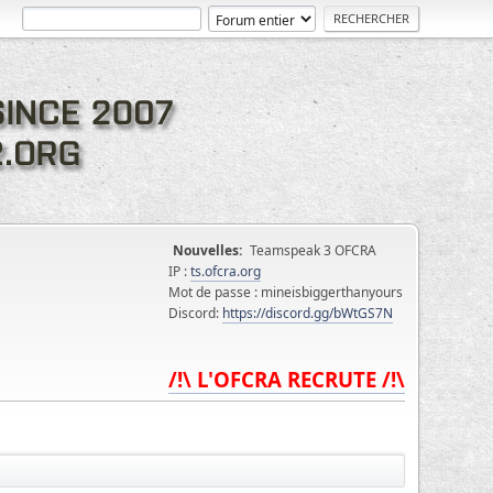
Nouvelles:
Teamspeak 3 OFCRA
IP :
ts.ofcra.org
Mot de passe : mineisbiggerthanyours
Discord:
https://discord.gg/bWtGS7N
/!\ L'OFCRA RECRUTE /!\