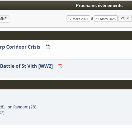
Prochains événements
à
AINE
orp Coridoor Crisis
 Battle of St Vith [WW2]
28)
,
Jon Random (28)
37)