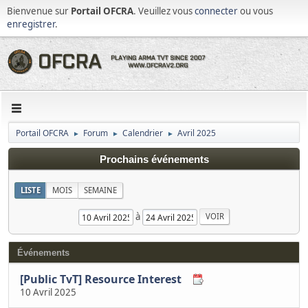
Bienvenue sur
Portail OFCRA
. Veuillez vous
connecter
ou vous
enregistrer
.
Portail OFCRA
Forum
Calendrier
Avril 2025
►
►
►
Prochains événements
LISTE
MOIS
SEMAINE
à
Événements
[Public TvT] Resource Interest
10 Avril 2025