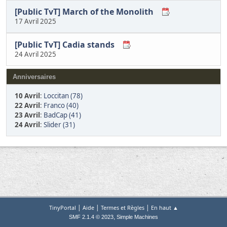
[Public TvT] March of the Monolith
17 Avril 2025
[Public TvT] Cadia stands
24 Avril 2025
Anniversaires
10 Avril
:
Loccitan (78)
22 Avril
:
Franco (40)
23 Avril
:
BadCap (41)
24 Avril
:
Slider (31)
|
|
|
TinyPortal
Aide
Termes et Règles
En haut ▲
,
SMF 2.1.4 © 2023
Simple Machines