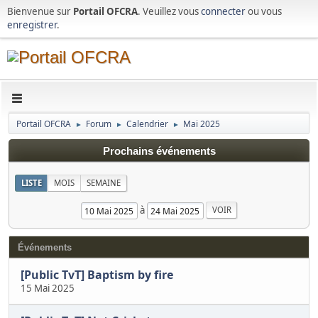
Bienvenue sur
Portail OFCRA
. Veuillez vous
connecter
ou vous
enregistrer
.
Portail OFCRA
Forum
Calendrier
Mai 2025
►
►
►
Prochains événements
LISTE
MOIS
SEMAINE
à
Événements
[Public TvT] Baptism by fire
15 Mai 2025