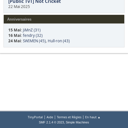
[Public TvT] Not Cricket
22 Mai 2025
Anniversaires
15 Mai
:
JiMnZ (31)
16 Mai
:
fendry (32)
24 Mai
:
SWIMEN (45)
,
Hull-ron (43)
|
|
|
TinyPortal
Aide
Termes et Règles
En haut ▲
,
SMF 2.1.4 © 2023
Simple Machines