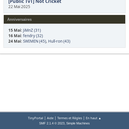
[Public TvT] Not Cricket
22 Mai 2025
Anniversaires
15 Mai
:
JiMnZ (31)
16 Mai
:
fendry (32)
24 Mai
:
SWIMEN (45)
,
Hull-ron (43)
|
|
|
TinyPortal
Aide
Termes et Règles
En haut ▲
,
SMF 2.1.4 © 2023
Simple Machines