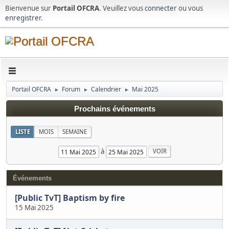
Bienvenue sur
Portail OFCRA
. Veuillez vous
connecter
ou vous
enregistrer
.
Portail OFCRA
Forum
Calendrier
Mai 2025
►
►
►
Prochains événements
LISTE
MOIS
SEMAINE
à
Événements
[Public TvT] Baptism by fire
15 Mai 2025