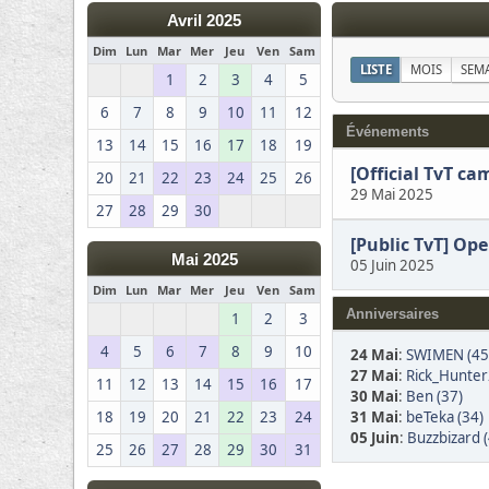
Avril 2025
Dim
Lun
Mar
Mer
Jeu
Ven
Sam
LISTE
MOIS
SEM
1
2
3
4
5
6
7
8
9
10
11
12
Événements
13
14
15
16
17
18
19
[Official TvT ca
20
21
22
23
24
25
26
29 Mai 2025
27
28
29
30
[Public TvT] Op
Mai 2025
05 Juin 2025
Dim
Lun
Mar
Mer
Jeu
Ven
Sam
Anniversaires
1
2
3
4
5
6
7
8
9
10
24 Mai
:
SWIMEN (45
27 Mai
:
Rick_Hunter
11
12
13
14
15
16
17
30 Mai
:
Ben (37)
31 Mai
:
beTeka (34)
18
19
20
21
22
23
24
05 Juin
:
Buzzbizard 
25
26
27
28
29
30
31