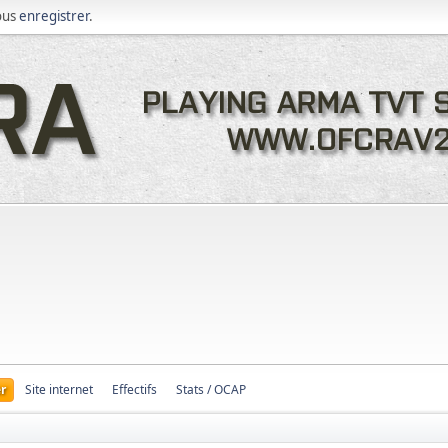
ous
enregistrer
.
r
Site internet
Effectifs
Stats / OCAP