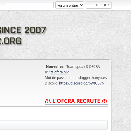
Nouvelles:
Teamspeak 3 OFCRA
IP :
ts.ofcra.org
Mot de passe : mineisbiggerthanyours
Discord:
https://discord.gg/bWtGS7N
/!\ L'OFCRA RECRUTE /!\