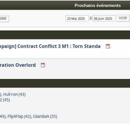
Prochains événements
à
AINE
mpaign] Contract Conflict 3 M1 : Torn Standa
eration Overlord
)
,
Hull-ron (43)
2 (45)
(49)
,
Flip4Flap (42)
,
Islambek (35)