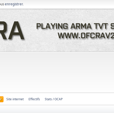
ous
enregistrer
.
r
Site internet
Effectifs
Stats / OCAP