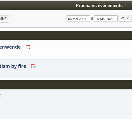
Prochains événements
à
AINE
itenwende
tism by fire
)