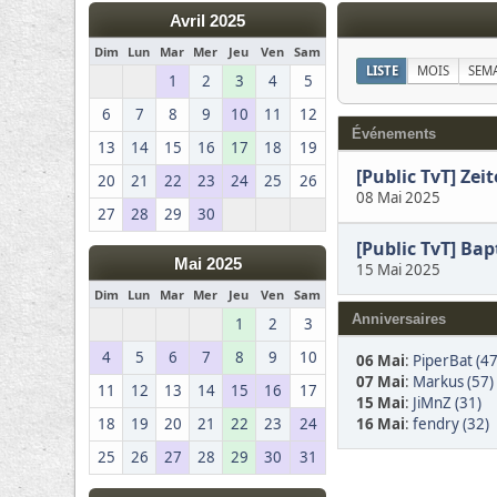
Avril 2025
Dim
Lun
Mar
Mer
Jeu
Ven
Sam
LISTE
MOIS
SEM
1
2
3
4
5
6
7
8
9
10
11
12
Événements
13
14
15
16
17
18
19
[Public TvT] Ze
20
21
22
23
24
25
26
08 Mai 2025
27
28
29
30
[Public TvT] Bap
Mai 2025
15 Mai 2025
Dim
Lun
Mar
Mer
Jeu
Ven
Sam
Anniversaires
1
2
3
4
5
6
7
8
9
10
06 Mai
:
PiperBat (47
07 Mai
:
Markus (57)
11
12
13
14
15
16
17
15 Mai
:
JiMnZ (31)
16 Mai
:
fendry (32)
18
19
20
21
22
23
24
25
26
27
28
29
30
31