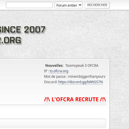
Nouvelles:
Teamspeak 3 OFCRA
IP :
ts.ofcra.org
Mot de passe : mineisbiggerthanyours
Discord:
https://discord.gg/bWtGS7N
/!\ L'OFCRA RECRUTE /!\