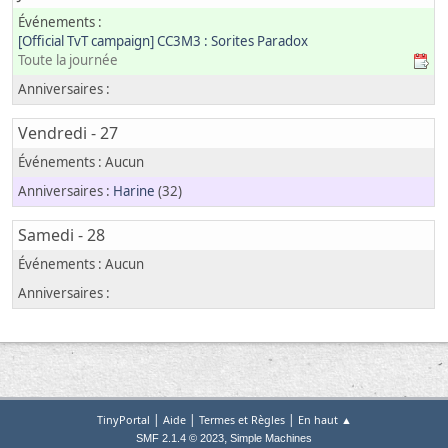
[Official TvT campaign] CC3M3 : Sorites Paradox
Toute la journée
Vendredi - 27
Harine
(32)
Samedi - 28
|
|
|
TinyPortal
Aide
Termes et Règles
En haut ▲
,
SMF 2.1.4 © 2023
Simple Machines