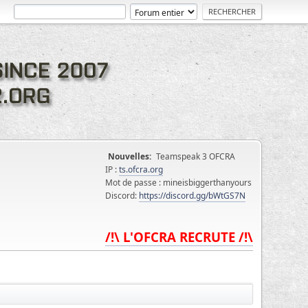
Nouvelles:
Teamspeak 3 OFCRA
IP :
ts.ofcra.org
Mot de passe : mineisbiggerthanyours
Discord:
https://discord.gg/bWtGS7N
/!\ L'OFCRA RECRUTE /!\