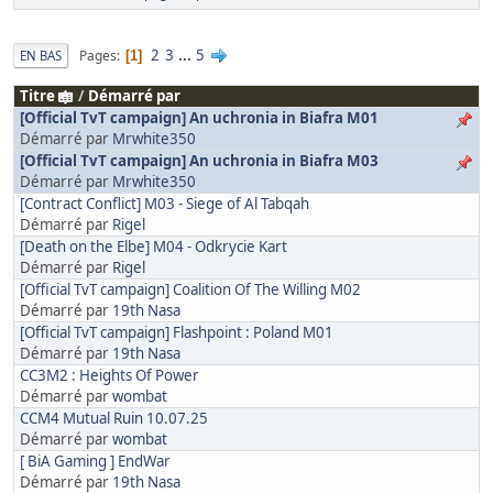
2
3
...
5
Pages
EN BAS
1
Titre
/
Démarré par
[Official TvT campaign] An uchronia in Biafra M01
Démarré par
Mrwhite350
[Official TvT campaign] An uchronia in Biafra M03
Démarré par
Mrwhite350
[Contract Conflict] M03 - Siege of Al Tabqah
Démarré par
Rigel
[Death on the Elbe] M04 - Odkrycie Kart
Démarré par
Rigel
[Official TvT campaign] Coalition Of The Willing M02
Démarré par
19th Nasa
[Official TvT campaign] Flashpoint : Poland M01
Démarré par
19th Nasa
CC3M2 : Heights Of Power
Démarré par
wombat
CCM4 Mutual Ruin 10.07.25
Démarré par
wombat
[ BiA Gaming ] EndWar
Démarré par
19th Nasa