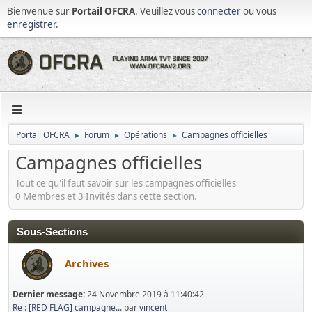
Bienvenue sur
Portail OFCRA
. Veuillez vous
connecter
ou vous
enregistrer
.
Portail OFCRA
Forum
Opérations
Campagnes officielles
►
►
►
Campagnes officielles
Tout ce qu'il faut savoir sur les campagnes officielles
0 Membres et 3 Invités dans cette section.
Sous-Sections
Archives
Dernier message:
24 Novembre 2019 à 11:40:42
Re : [RED FLAG] campagne...
par
vincent