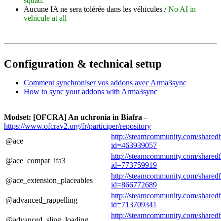
squad.
Aucune IA ne sera tolérée dans les véhicules /
No AI in
vehicule at all
Configuration & technical setup
Comment synchroniser vos addons avec Arma3sync
How to sync your addons with Arma3sync
Modset: [OFCRA] An uchronia in Biafra
-
https://www.ofcrav2.org/fr/participer/repository
http://steamcommunity.com/sharedfil
@ace
id=463939057
http://steamcommunity.com/sharedfil
@ace_compat_ifa3
id=773759919
http://steamcommunity.com/sharedfil
@ace_extension_placeables
id=866772689
http://steamcommunity.com/sharedfil
@advanced_rappelling
id=713709341
http://steamcommunity.com/sharedfil
@advanced_sling_loading