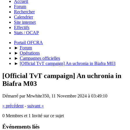
Accueil
Forum
Rechercher
Calendrier
Site internet
Effectifs
Stats / OCAP
Portail OFCRA
►
Forum
►
Opérations
►
Campagnes officielles
►
[Official TvT campaign] An uchronia in Biafra M03
[Official TvT campaign] An uchronia in
Biafra M03
Démarré par Mrwhite350, 11 Novembre 2024 à 03:49:10
« précédent
-
suivant »
0 Membres et 1 Invité sur ce sujet
Événements liés