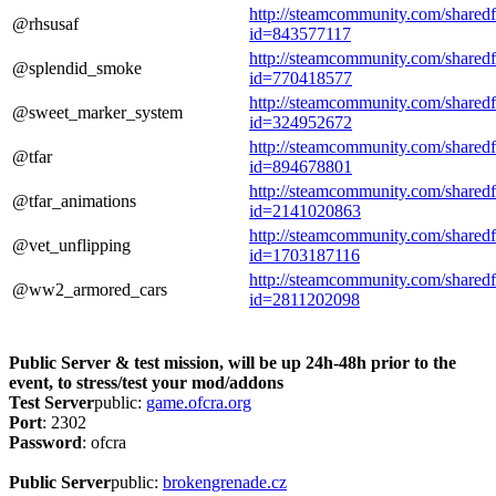
http://steamcommunity.com/sharedfil
@rhsusaf
id=843577117
http://steamcommunity.com/sharedfil
@splendid_smoke
id=770418577
http://steamcommunity.com/sharedfil
@sweet_marker_system
id=324952672
http://steamcommunity.com/sharedfil
@tfar
id=894678801
http://steamcommunity.com/sharedfil
@tfar_animations
id=2141020863
http://steamcommunity.com/sharedfil
@vet_unflipping
id=1703187116
http://steamcommunity.com/sharedfil
@ww2_armored_cars
id=2811202098
Public Server & test mission, will be up 24h-48h prior to the
event, to stress/test your mod/addons
Test Server
public:
game.ofcra.org
Port
: 2302
Password
: ofcra
Public Server
public:
brokengrenade.cz