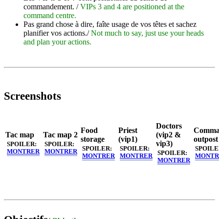
commandement. /
VIPs 3 and 4 are positioned at the
command centre.
Pas grand chose à dire, faîte usage de vos têtes et sachez
planifier vos actions./
Not much to say, just use your heads
and plan your actions.
Screenshots
Doctors
Food
Priest
Comma
Tac map
Tac map 2
(vip2 &
storage
(vip1)
outpost
vip3)
SPOILER:
SPOILER:
SPOILER:
SPOILER:
SPOILE
MONTRER
MONTRER
SPOILER:
MONTRER
MONTRER
MONTR
MONTRER