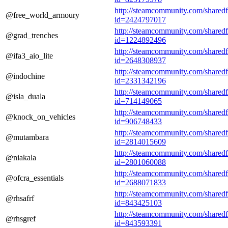
http://steamcommunity.com/sharedfil
@free_world_armoury
id=2424797017
http://steamcommunity.com/sharedfil
@grad_trenches
id=1224892496
http://steamcommunity.com/sharedfil
@ifa3_aio_lite
id=2648308937
http://steamcommunity.com/sharedfil
@indochine
id=2331342196
http://steamcommunity.com/sharedfil
@isla_duala
id=714149065
http://steamcommunity.com/sharedfil
@knock_on_vehicles
id=906748433
http://steamcommunity.com/sharedfil
@mutambara
id=2814015609
http://steamcommunity.com/sharedfil
@niakala
id=2801060088
http://steamcommunity.com/sharedfil
@ofcra_essentials
id=2688071833
http://steamcommunity.com/sharedfil
@rhsafrf
id=843425103
http://steamcommunity.com/sharedfil
@rhsgref
id=843593391