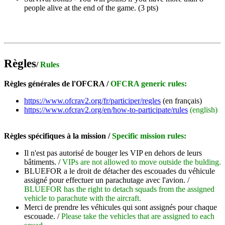
people alive at the end of the game. (3 pts)
Règles
/
Rules
Règles générales de l'OFCRA /
OFCRA generic rules:
https://www.ofcrav2.org/fr/participer/regles
(en français)
https://www.ofcrav2.org/en/how-to-participate/rules
(english)
Règles spécifiques à la mission /
Specific mission rules:
Il n'est pas autorisé de bouger les VIP en dehors de leurs
bâtiments. /
VIPs are not allowed to move outside the bulding.
BLUEFOR a le droit de détacher des escouades du véhicule
assigné pour effectuer un parachutage avec l'avion. /
BLUEFOR has the right to detach squads from the assigned
vehicle to parachute with the aircraft.
Merci de prendre les véhicules qui sont assignés pour chaque
escouade. /
Please take the vehicles that are assigned to each