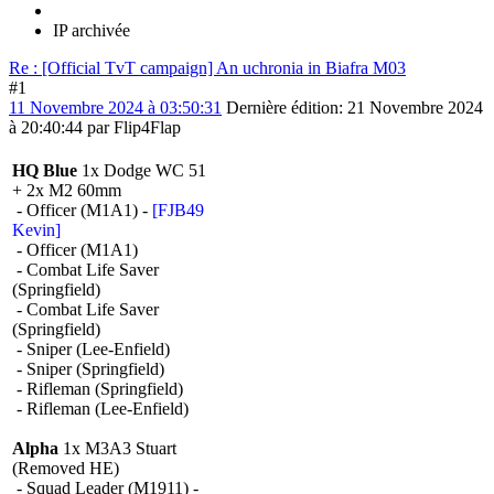
IP archivée
Re : [Official TvT campaign] An uchronia in Biafra M03
#1
11 Novembre 2024 à 03:50:31
Dernière édition
: 21 Novembre 2024
à 20:40:44 par Flip4Flap
HQ Blue
1x Dodge WC 51
+ 2x M2 60mm
- Officer (M1A1) -
[FJB49
Kevin]
- Officer (M1A1)
- Combat Life Saver
(Springfield)
- Combat Life Saver
(Springfield)
- Sniper (Lee-Enfield)
- Sniper (Springfield)
- Rifleman (Springfield)
- Rifleman (Lee-Enfield)
Alpha
1x M3A3 Stuart
(Removed HE)
- Squad Leader (M1911) -