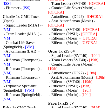
[ISS]
- Team Leader (SVT40) -
[OFCRA]
- Flammer -
[ISS]
- Combat Life Saver (Mosin) -
[OFCRA]
Charlie
1x GMC Truck
- Autorifleman (DP27) -
[OFCRA]
(Open)
- Asst. Autorifleman (Mosin) -
- Squad Leader (M1A1) -
[OFCRA]
[VM]
- Rifleman (SVT40) -
[OFCRA]
- Team Leader (M1A1) -
- Rifleman (PPSH) -
[OFCRA]
[VM]
- Rifleman (Mosin) -
[OFCRA]
- Combat Life Saver
- Rifleman (Mosin) -
[OFCRA]
(Springfield) -
[VM]
- Autorifleman (BAR) -
Oscar
1x ZIS-5V
[VM]
- Squad Leader (SVT40) -
[19th]
- Rifleman (Thompson) -
- Team Leader (SVT40) -
[19th]
[VM]
- Combat Life Saver (Mosin) -
- Rifleman (Thompson) -
[19th]
[VM]
- Autorifleman (DP27) -
[19th]
- Rifleman (Thompson) -
- Asst. Autorifleman (Mosin) -
[19th]
[VM]
- Rifleman (SVT40) -
[19th]
- Explosive Specialist
- Rifleman (PPSH) -
[19th]
(Springfield) -
[VM]
- Rifleman (Mosin) -
[19th]
- Rifleman (Springfield) -
- Rifleman (Mosin) -
[19th]
[VM]
Papa
1x ZIS-5V
Delta
1x GMC Truck
- Squad Leader (SVT40) -
[PLH]