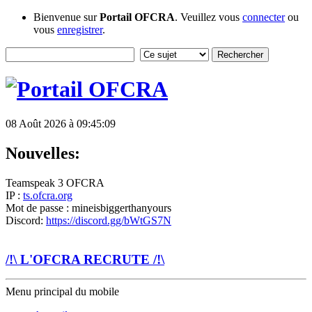
Bienvenue sur
Portail OFCRA
. Veuillez vous
connecter
ou
vous
enregistrer
.
08 Août 2026 à 09:45:09
Nouvelles:
Teamspeak 3 OFCRA
IP :
ts.ofcra.org
Mot de passe : mineisbiggerthanyours
Discord:
https://discord.gg/bWtGS7N
/!\ L'OFCRA RECRUTE /!\
Menu principal du mobile