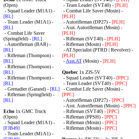
(Open)
- Team Leader (SVT40) -
[PLH]
- Squad Leader (M1A1) -
- Combat Life Saver (Mosin) -
[RL]
[PLH]
- Team Leader (M1A1) -
- Autorifleman (DP27) -
[PLH]
[RL]
- Asst. Autorifleman (Mosin) -
- Combat Life Saver
[PLH]
(Springfield) -
[RL]
- Rifleman (SVT40) -
[PLH]
- Autorifleman (BAR) -
- Rifleman (Mosin) -
[PLH]
[RL]
- AT.Specialist (PTRD | Revolver) -
- Rifleman (Thompson) -
[PLH]
[RL]
-
Asst.AT
(Mosin) -
[PLH]
- Rifleman (Thompson) -
[RL]
Quebec
1x ZIS-5V
- Rifleman (Thompson) -
- Squad Leader (SVT40) -
[PPC]
[RL]
- Team Leader (SVT40) -
[PPC]
- Grenadier (Garand) -
[RL]
- Combat Life Saver (Mosin) -
- Rifleman (Springfield) -
[PPC]
[RL]
- Autorifleman (DP27) -
[PPC]
- Asst. Autorifleman (Mosin) -
[PPC]
Echo
1x GMC Truck
- Rifleman (SVT40) -
[PPC]
(Open)
- Rifleman (PPSH) -
[PPC]
- Squad Leader (M1A1) -
- Rifleman (Mosin) -
[PPC]
[FJB49]
- Rifleman (Mosin) -
[PPC]
- Team Leader (M1A1) -