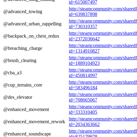
id=615007497
http://steamcommunity.com/sharedfil
@advanced_towing
id=639837898
http://steamcommunity.com/sharedfil
@advanced_urban_rappelling
id=730310357
http://steamcommunity.com/sharedfil
@backpack_on_chest_redux
id=2372036642
http://steamcommunity.com/sharedfil
@breaching_charge
id=1314910827
http://steamcommunity.com/sharedfil
@brush_clearing
id=1889104923
http://steamcommunity.com/sharedfil
@cba_a3
id=450814997
http://steamcommunity.com/sharedfil
@cup_terrains_core
id=583496184
http://steamcommunity.com/sharedfil
@des_elevator
id=708665067
http://steamcommunity.com/sharedfil
@enhanced_movement
id=333310405
http://steamcommunity.com/sharedfil
@enhanced_movement_rework
id=2034363662
http://steamcommunity.com/sharedfil
@enhanced_soundscape
id=825179978