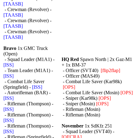
[TAASB]
- Crewman (Revolver) -
[TAASB]
- Crewman (Revolver) -
[TAASB]
- Crewman (Revolver) -
[TAASB]
Bravo
1x GMC Truck
(Open)
- Squad Leader (M1A1) -
HQ Red
Spawn North | 2x Gaz-M1
[ISS]
+ 1x BM-37
- Team Leader (M1A1) -
- Officer (SVT40)
[flip2flap]
[ISS]
- Officer (MAS49)
- Combat Life Saver
- Combat Life Saver (Kar98k)
(Springfield) -
[ISS]
[OPS]
- Autorifleman (BAR) -
- Combat Life Saver (Mosin)
[OPS]
[ISS]
- Sniper (Kar98k)
[OPS]
- Rifleman (Thompson) -
- Sniper (Mosin)
[OPS]
[ISS]
- Rifleman (Mosin)
- Rifleman (Thompson) -
- Rifleman (Mosin)
[ISS]
- Rifleman (Thompson) -
November
1x SdKfz 251
[ISS]
- Squad Leader (SVT40) -
- Rifleman (Springfield) -
[OFCRA]