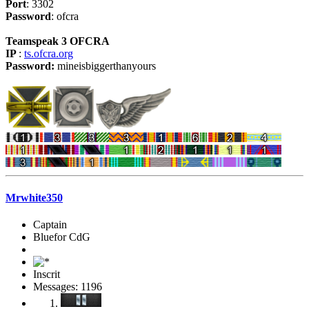
Port
: 3302
Password
: ofcra
Teamspeak 3 OFCRA
IP
:
ts.ofcra.org
Password:
mineisbiggerthanyours
Mrwhite350
Captain
Bluefor CdG
Inscrit
Messages: 1196