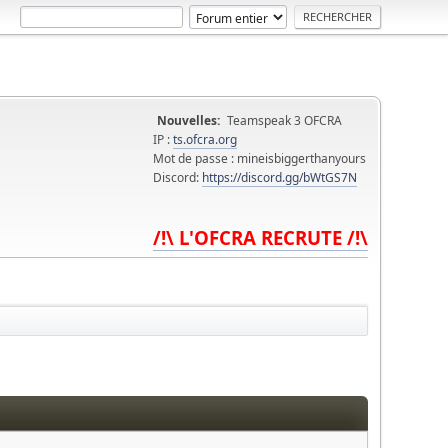
Nouvelles:
Teamspeak 3 OFCRA
IP :
ts.ofcra.org
Mot de passe : mineisbiggerthanyours
Discord:
https://discord.gg/bWtGS7N
/!\ L'OFCRA RECRUTE /!\