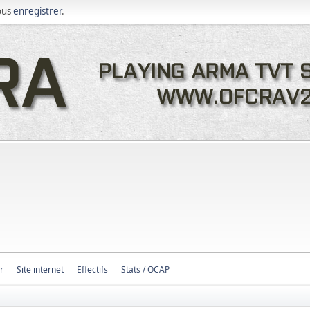
ous
enregistrer
.
r
Site internet
Effectifs
Stats / OCAP