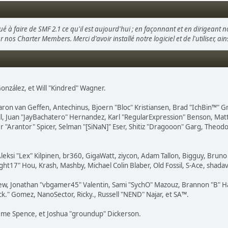
é à faire de SMF 2.1 ce qu'il est aujourd'hui ; en façonnant et en dirigeant n
er nos Charter Members. Merci d'avoir installé notre logiciel et de l'utiliser, a
" González, et Will "Kindred" Wagner.
aron van Geffen, Antechinus, Bjoern "Bloc" Kristiansen, Brad "IchBin™" 
ovell, Juan "JayBachatero" Hernandez, Karl "RegularExpression" Benson, M
 "Arantor" Spicer, Selman "[SiNaN]" Eser, Shitiz "Dragooon" Garg, Theodor
leksi "Lex" Kilpinen, br360, GigaWatt, ziycon, Adam Tallon, Bigguy, Brun
ght17" Hou, Krash, Mashby, Michael Colin Blaber, Old Fossil, S-Ace, shad
ew, Jonathan "vbgamer45" Valentin, Sami "SychO" Mazouz, Brannon "B" Ha
ck." Gomez, NanoSector, Ricky., Russell "NEND" Najar, et SA™.
Graeme Spence, et Joshua "groundup" Dickerson.