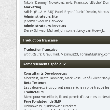
Nikola "Dzonny" Novaković, m4z, Francisco "d3vcho" Do
Marketing
Adish "(F.L.A.M.E.R)" Patel, Bryan "Runic" Deakin, Marcu
Administrateurs Site
Jeremy "SleePy" Darwood.
Administrateurs Serveurs
Derek Schwab, Michael Johnson, et Liroy van Hoewijk.
Traduction française
Traduction française
Traducteurs
: GravuTrad, Maximus23, ForumMustang.com,
Remerciements spéciaux
Consultants Développeurs
albertlast, Brett Flannigan, Mark Rose, René-Gilles "Nao 
Beta Testeurs
Les valeureux élus qui ont sans relâche ni pitié traqué le
Traducteurs
Merci pour vos efforts, ils ont permis d'ouvrir les portes
Père Fondateur de SMF
Unknown W. "[Unknown]" Brackets.