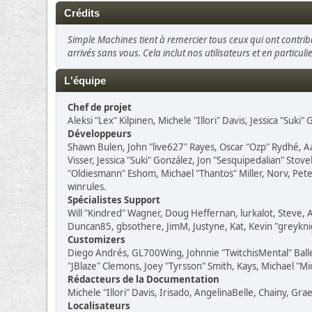
Crédits
Simple Machines tient à remercier tous ceux qui ont contribu
arrivés sans vous. Cela inclut nos utilisateurs et en particuli
L'équipe
Chef de projet
Aleksi "Lex" Kilpinen, Michele "Illori" Davis, Jessica "Suki
Développeurs
Shawn Bulen, John "live627" Rayes, Oscar "Ozp" Rydhé, A
Visser, Jessica "Suki" González, Jon "Sesquipedalian" St
"Oldiesmann" Eshom, Michael "Thantos" Miller, Norv, Peter
winrules.
Spécialistes Support
Will "Kindred" Wagner, Doug Heffernan, lurkalot, Steve, A
Duncan85, gbsothere, JimM, Justyne, Kat, Kevin "greykni
Customizers
Diego Andrés, GL700Wing, Johnnie "TwitchisMental" Ball
"JBlaze" Clemons, Joey "Tyrsson" Smith, Kays, Michael "Mi
Rédacteurs de la Documentation
Michele "Illori" Davis, Irisado, AngelinaBelle, Chainy, 
Localisateurs