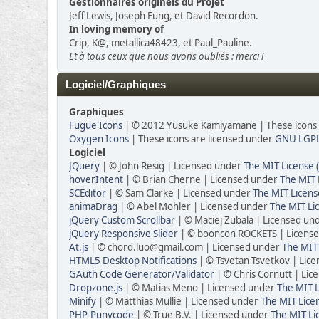
Gestionnaires originels du Projet
Jeff Lewis, Joseph Fung, et David Recordon.
In loving memory of
Crip, K@, metallica48423, et Paul_Pauline.
Et à tous ceux que nous avons oubliés : merci !
Logiciel/Graphiques
Graphiques
Fugue Icons
| © 2012 Yusuke Kamiyamane | These icons a
Oxygen Icons
| These icons are licensed under
GNU LGP
Logiciel
JQuery
| © John Resig | Licensed under
The MIT License 
hoverIntent
| © Brian Cherne | Licensed under
The MIT 
SCEditor
| © Sam Clarke | Licensed under
The MIT Licens
animaDrag
| © Abel Mohler | Licensed under
The MIT Li
jQuery Custom Scrollbar
| © Maciej Zubala | Licensed un
jQuery Responsive Slider
| © booncon ROCKETS | Licens
At.js
| © chord.luo@gmail.com | Licensed under
The MIT 
HTML5 Desktop Notifications
| © Tsvetan Tsvetkov | Lic
GAuth Code Generator/Validator
| © Chris Cornutt | Li
Dropzone.js
| © Matias Meno | Licensed under
The MIT L
Minify
| © Matthias Mullie | Licensed under
The MIT Lice
PHP-Punycode
| © True B.V. | Licensed under
The MIT Li