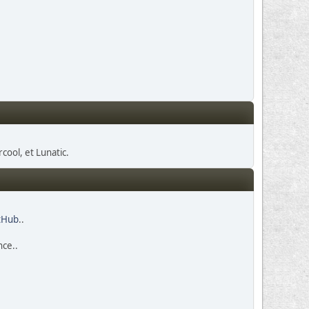
cool, et Lunatic.
itHub
..
nce..