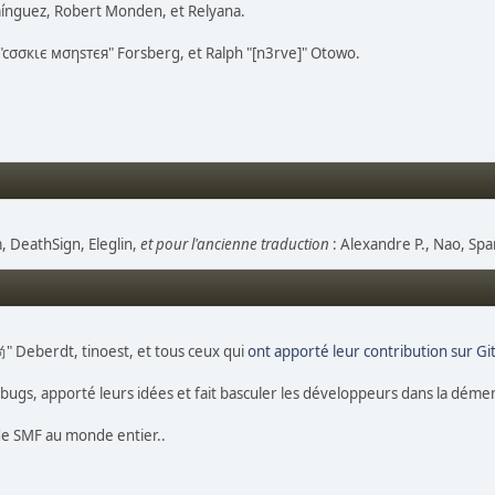
mínguez, Robert Monden, et Relyana.
s "cσσкιє мσηѕтєя" Forsberg, et Ralph "[n3rve]" Otowo.
 DeathSign, Eleglin,
et pour l'ancienne traduction
: Alexandre P., Nao, Spar
尚" Deberdt, tinoest, et tous ceux qui
ont apporté leur contribution sur G
s bugs, apporté leurs idées et fait basculer les développeurs dans la déme
 de SMF au monde entier..