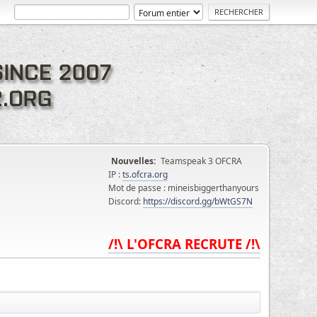
Nouvelles:
Teamspeak 3 OFCRA
IP :
ts.ofcra.org
Mot de passe : mineisbiggerthanyours
Discord:
https://discord.gg/bWtGS7N
/!\ L'OFCRA RECRUTE /!\