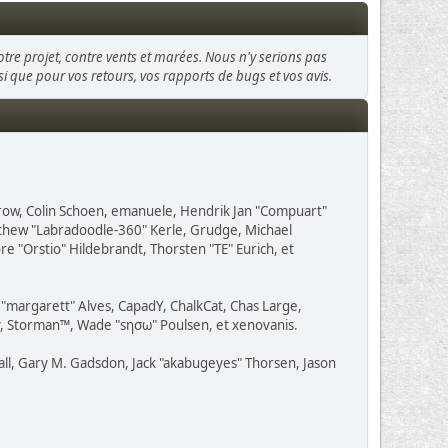
otre projet, contre vents et marées. Nous n'y serions pas
insi que pour vos retours, vos rapports de bugs et vos avis.
Grow, Colin Schoen, emanuele, Hendrik Jan "Compuart"
atthew "Labradoodle-360" Kerle, Grudge, Michael
e "Orstio" Hildebrandt, Thorsten "TE" Eurich, et
o "margarett" Alves, CapadY, ChalkCat, Chas Large,
av, Storman™, Wade "sησω" Poulsen, et xenovanis.
ll, Gary M. Gadsdon, Jack "akabugeyes" Thorsen, Jason