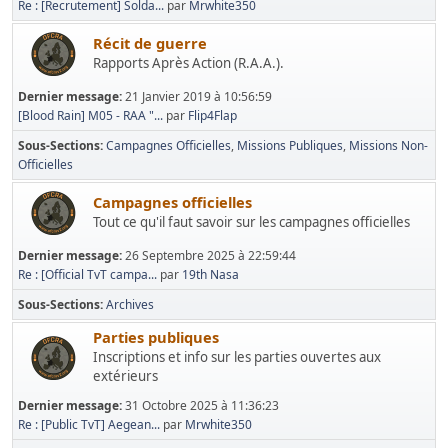
Re : [Recrutement] Solda...
par
Mrwhite350
Récit de guerre
Rapports Après Action (R.A.A.).
Dernier message:
21 Janvier 2019 à 10:56:59
[Blood Rain] M05 - RAA "...
par
Flip4Flap
Sous-Sections
Campagnes Officielles
Missions Publiques
Missions Non-
Officielles
Campagnes officielles
Tout ce qu'il faut savoir sur les campagnes officielles
Dernier message:
26 Septembre 2025 à 22:59:44
Re : [Official TvT campa...
par
19th Nasa
Sous-Sections
Archives
Parties publiques
Inscriptions et info sur les parties ouvertes aux
extérieurs
Dernier message:
31 Octobre 2025 à 11:36:23
Re : [Public TvT] Aegean...
par
Mrwhite350